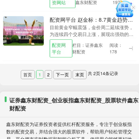
资网站
鑫东财配资
197
策的宽松预期可能进....
配资网平台 赵金标：8.7黄金趋势行情逐渐明朗，原油短线实时操作建议
目前黄金窄幅震荡，金价周二延续涨势，
为连续四个交易日上涨，展现出强劲的上
涨动能。这波涨势不仅受到美国降息预期
配资网
栏目：证券鑫东
阅读：
升温的推动，还受到川普关税政策和美联
平台
财配资
178
储人事变动的影响....
共
2
页
14
条记录
首页
1
2
下一页
末页
证券鑫东财配资_创业板指鑫东财配资_股票软件鑫东
财配资
鑫东财配资为证券投资者提供杠杆配资服务，专注于创业板指
数的配资交易，并结合强大的股票软件，帮助用户轻松管理交
易。平台拥有实时数据和智能分析工具，使得用户能够更好地