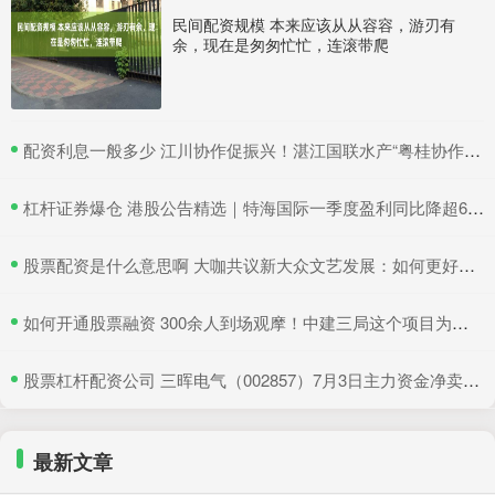
民间配资规模 本来应该从从容容，游刃有
余，现在是匆匆忙忙，连滚带爬
​配资利息一般多少 江川协作促振兴！湛江国联水产“粤桂协作帮扶车间”在吴川揭牌
​杠杆证券爆仓 港股公告精选｜特海国际一季度盈利同比降超6成 三一国际首季营收超66亿元
​股票配资是什么意思啊 大咖共议新大众文艺发展：如何更好地与时代同频共振
​如何开通股票融资 300余人到场观摩！中建三局这个项目为安全生产示范
​股票杠杆配资公司 三晖电气（002857）7月3日主力资金净卖出820.19万元
最新文章