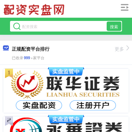
搜索
正规配资平台排行
更多
已收录
999
+家平台