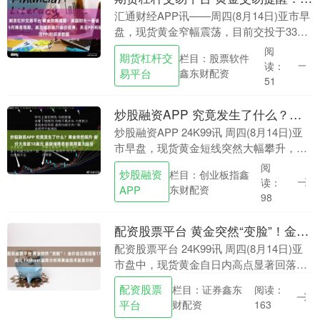
汇通财经APP讯——周四(8月14日)亚市早
盘，现货黄金窄幅震荡，目前交投于3360
美元/盎司附近。周三现货黄金价格反弹受
阅
期货杠杆交
栏目：股票软件
阻，盘中一度触及3370美元/盎司关口....
读：
易平台
鑫东财配资
51
炒股融资APP 究竟发生了什么？黄金突然飙升 金价大涨逾18美元 美联储降息前景释重大信号
炒股融资APP 24K99讯 周四(8月14日)亚
市早盘，现货黄金短线突然大幅攀升，金
价目前升至3375美元/盎司附近，日内大涨
阅
炒股融资
栏目：创业板指鑫
逾18美元。 (现货黄金15分钟....
读：
东财配资
APP
98
配资股票平台 黄金突然“变脸”！金价自日高回落17美元 FXStreet首席分析师黄金技术前景分析
配资股票平台 24K99讯 周四(8月14日)亚
市盘中，现货黄金自日内高点显著回落，
目前金价位于3358美元/盎司附近。
配资股票
栏目：证券鑫东
阅读：
FXStreet首席分析师Valeria....
平台
财配资
163