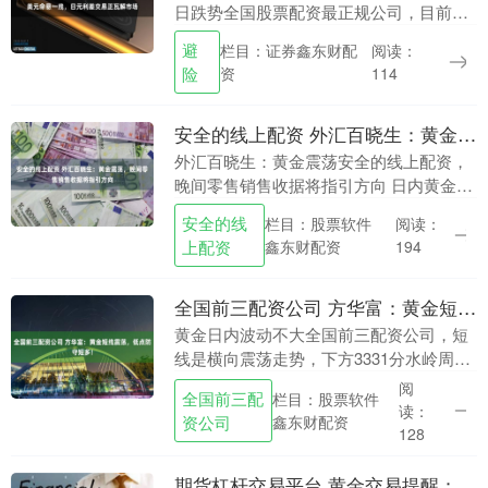
日跌势全国股票配资最正规公司，目前下
跌约0.20%至每盎司4038美元附近，本周
避
栏目：证券鑫东财配
阅读：
初黄金与股票、债券和日元近乎同步下
险
资
114
跌。....
安全的线上配资 外汇百晓生：黄金震荡，晚间零售销售收据将指引方向
外汇百晓生：黄金震荡安全的线上配资，
晚间零售销售收据将指引方向 日内黄金持
续震荡，整体区域3336-3348区间内震
安全的线
栏目：股票软件
阅读：
荡，波幅不大，日内给的3348空，小赚离
上配资
鑫东财配资
194
场了....
全国前三配资公司 方华富：黄金短线震荡，低点防守短多！
黄金日内波动不大全国前三配资公司，短
线是横向震荡走势，下方3331分水岭周四
只是小幅刺破，可以看到行情没有延续往
阅
全国前三配
栏目：股票软件
下试探，但短时间出现大幅度上涨也难。
读：
资公司
鑫东财配资
美盘建议关....
128
期货杠杆交易平台 黄金交易提醒：美国财长一番话“锁定”9月降息预期，美元续跌助力金价反弹，关注PPI和初请数据