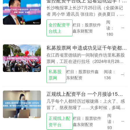
金控配资平台线上 边看边玩边学！近400名孩子暑期“零距离”学消防
长沙晚报掌上长沙7月25日讯（全媒体记
者 周小华 通讯员 张佳欣）炎炎夏日，安
全不放假。7月21日至24日，长沙经开区
阅
金控配资平
栏目：股票软件
消防救援大队龙华中心消防救援站迎来了
读：
台线上
鑫东财配资
一群特....
180
私募股票网 申遗成功见证千年瓷都新跨越
在江西省景德镇的一间制瓷作坊里私募股
票网，工匠在进行拉坯（2024年8月28日
摄）。新华社记者 万象 摄 新华社南昌7月
私募股
栏目：股票软件鑫
阅读：
25日电 题：申遗成功见证千年瓷都新跨
票网
东财配资
136
越....
正规线上配资平台 一个月接诊15例！女子以为是感冒，嗓子像被刀片刮过，医生：再拖可能会窒息
几乎每个人都经历过喉咙痛：上火了、感
冒了、熬夜熬哑了……大多时候，多喝两
杯热水、含片润喉糖，顶多吃点消炎药，
阅
正规线上配
栏目：股票软件
扛几天也就过去了。但25岁的小雪（化
读：
资平台
鑫东财配资
名）却因为“扛了....
93