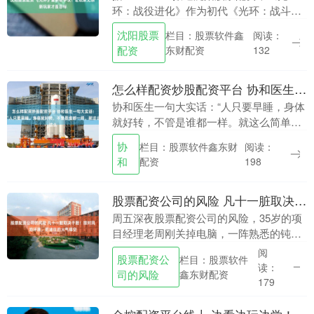
环：战役进化》作为初代《光环：战斗进
化》的重制版本，在带来现代化改造的同
沈阳股票
栏目：股票软件鑫
阅读：
时，也引发了玩家对于“重制是否必要”的
配资
东财配资
132
讨论。 《....
怎么样配资炒股配资平台 协和医生一句大实话：“人只要早睡，身体就好转，不管是谁都一样。就这么
协和医生一句大实话：“人只要早睡，身体
就好转，不管是谁都一样。就这么简单。
很多病怎么样配资炒股配资平台，不是治
协
栏目：股票软件鑫东财
阅读：
好的，是睡好的。你早点躺下，身体自己
和
配资
198
会‘还债’。你....
股票配资公司的风险 凡十一脏取决于胆！按对风池环跳，把堵住的火气排空
周五深夜股票配资公司的风险，35岁的项
目经理老周刚关掉电脑，一阵熟悉的钝痛
从后颈炸开，沿着右侧太阳穴一路扯到眼
阅
股票配资公
栏目：股票软件
眶。他习惯性地去摸水杯，想咽下的不仅
读：
司的风险
鑫东财配资
是口苦，还有那....
179