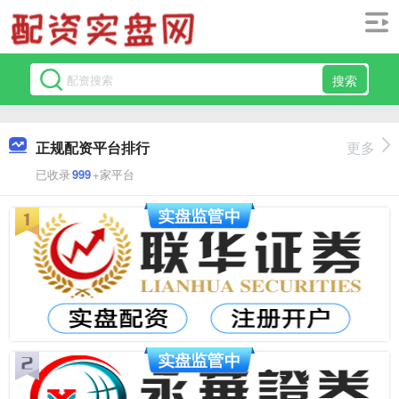
搜索
正规配资平台排行
更多
已收录
999
+家平台