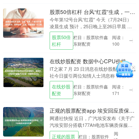
股票50倍杠杆 台风“红霞”生成，一省18个预警生效中，赛事延期！上海“高温预警”已上岗
今年第12号台风“红霞” 今天（7月24日）
凌晨生成 预计，25日晚上至26日早晨 以
台风或强台风级 （12～14级，35～45米/
股票50倍
栏目：股票软件鑫
阅读：
秒） 在广东珠海到福建漳浦一....
杠杆
东财配资
100
在线炒股配资 数据中心CPU价格飙升，英特尔、AMD与中国客户讨论超一年期供应协议
IT之家 7 月 23 日消息在线炒股配资，路透
社今日援引两位知情人士消息称，两大
x86 处理器巨头英特尔和 AMD 正与中国客
在线炒股
栏目：股票软件鑫
阅读：
户讨论超过一年期的数据中心 C....
配资
东财配资
171
正规的股票配资app 埃安回应质保升级争议，177Ah电池车型均可享
网通社快报 近日，广汽埃安发布《关于广
汽埃安部分搭载177Ah电池车辆质保服务
升级的公告》，针对部分搭载中创新航
阅
正规的股票
栏目：股票软件
177Ah磷酸铁锂电池、用于营运用途的