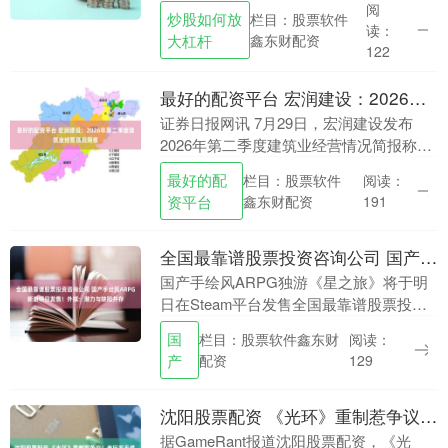
7月20日公司股东户数为22037户。 （文章
阅
炒股如何放
栏目：股票软件
来源：证券日报）炒股如何放大杠杆 ....
读：
大杠杆
鑫东财配资
122
最好的配资平台 宏润建设：2026年第二季度建筑业经营情况简报
证券日报网讯 7月29日，宏润建设发布
2026年第二季度建筑业经营情况简报称，
公司2026年第二季度建筑业新签合同8
最好的配
栏目：股票软件
阅读：
项，金额120082万元，其中市政项目2项
资平台
鑫东财配资
191
5....
全国最靠谱股票投资咨询公司 国产手绘风ARPG新游明日发售！外媒：潜力与缺陷并存
国产手绘风ARPG独游《星之旅》将于明
日在Steam平台发售全国最靠谱股票投资
咨询公司。 这款等距视角动作RPG凭借手
国
栏目：股票软件鑫东财
阅读：
绘风格画面、类魂战斗以及独特世界观展
产
配资
129
现出较....
沈阳股票配资 《光环》重制惹争议！老玩家无感 新玩家才是目标
据GameRant报道沈阳股票配资，《光