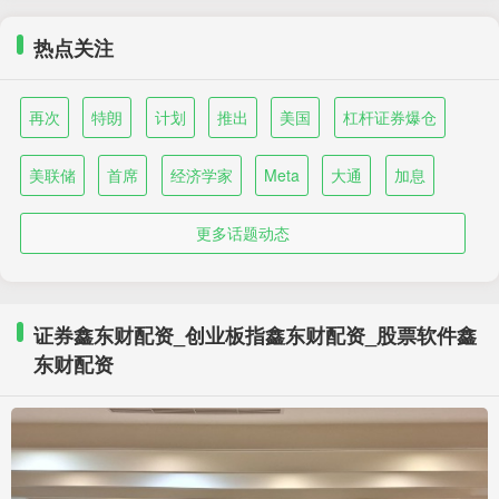
热点关注
再次
特朗
计划
推出
美国
杠杆证券爆仓
美联储
首席
经济学家
Meta
大通
加息
更多话题动态
证券鑫东财配资_创业板指鑫东财配资_股票软件鑫
东财配资