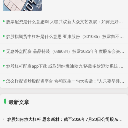
​股票配资是什么意思啊 大咖共议新大众文艺发展：如何更好地与时代同频共振
​炒股指期货中杠杆是什么意思 亚康股份（301085）披露向不特定对象发行可转换公司债券持续督导保荐总结报告书，5月18日股价上涨4.64%
​无息外盘配资 晶品特装（688084）披露2025年年度股东会决议公告，5月18日股价下跌1.43%
​炒股杠杆配资app下载 或取消纯燃油动力/搭载多款混动系统 起亚全新狮铂拓界谍照曝光
​怎么样配资炒股配资平台 协和医生一句大实话：“人只要早睡，身体就好转，不管是谁都一样。就这么
最新文章
炒股如何放大杠杆 思泉新材：截至2026年7月20日公司股东户数为22037户