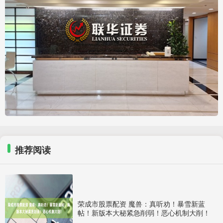
推荐阅读
荣成市股票配资 魔兽：真听劝！暴雪新蓝
帖！新版本大秘紧急削弱！恶心机制大削！