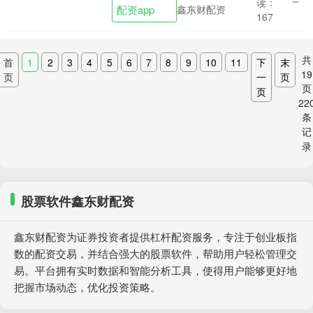
读：
配资app
鑫东财配资
AION ....
167
共
首
1
2
3
4
5
6
7
8
9
10
11
下
末
19
页
一
页
页
页
22
条
记
录
股票软件鑫东财配资
鑫东财配资为证券投资者提供杠杆配资服务，专注于创业板指
数的配资交易，并结合强大的股票软件，帮助用户轻松管理交
易。平台拥有实时数据和智能分析工具，使得用户能够更好地
把握市场动态，优化投资策略。