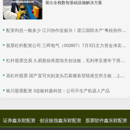
展出全栈数智基础设施解决方案
​配资利息一般多少 江川协作促振兴！湛江国联水产“粤桂协作帮扶车间”在吴川揭牌
​股票杠杆配资公司 三晖电气（002857）7月3日主力资金净卖出820.19万元
​杠杆股票交易 久易股份再度闯关创业板，毛利率呈逐年下滑趋势，实控人夫妇持股逾六成
​高杠杆股票 国产直写光刻龙头芯碁微装登陆港交所主板，上市首日股价翻倍
​银川股票配资 3连板科森科技：公司不生产机器人产品
证券鑫东财配资
创业板指鑫东财配资
股票软件鑫东财配资