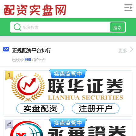
搜索
正规配资平台排行
更多
已收录
999
+家平台