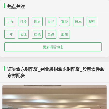
热点关注
主力
打造
世界
食品
直径
日本
观察
十年
长江
红色
走进
股加
更多话题动态
证券鑫东财配资_创业板指鑫东财配资_股票软件鑫
东财配资