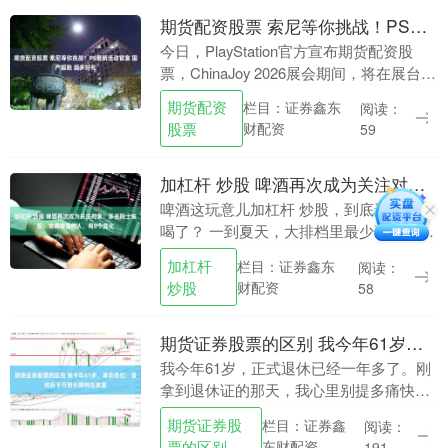
期货配资股票 索尼等你挑战！PS最新活动官宣 国产超跑 超多好礼
今日，PlayStation官方宣布期货配资股
票，ChinaJoy 2026展会期间，将在展台推
出《GT7》特别线下竞速活动 —— 仰望
期货配资
栏目：证券鑫东
阅读：
U9纪录追逐赛。 本次活....
股票
财配资
59
加杠杆 炒股 啤酒再次成为关注对象！多名院士发现：常喝啤酒的人，有8个变化
啤酒这玩意儿加杠杆 炒股，到底还能不能
喝了？ 一到夏天，大排档里最少不了的就
是它，冰镇、冒泡、一口下去透心凉。可
加杠杆
栏目：证券鑫东
阅读：
这两年，隔三差五就听说谁谁喝啤酒喝出
炒股
财配资
58
了毛病。尿酸....
期货证券股票的区别 我今年61岁，奉劝各位：退休后千万别长期待在家里
我今年61岁，正式退休已经一年多了。刚
拿到退休证的那天，我心里别提多痛快
了。琢磨着大半辈子都在为工作奔波，为
期货证券股
栏目：证券鑫
阅读：
家庭操劳，这下终于可以卸下重担，好好
票的区别
东财配资
191