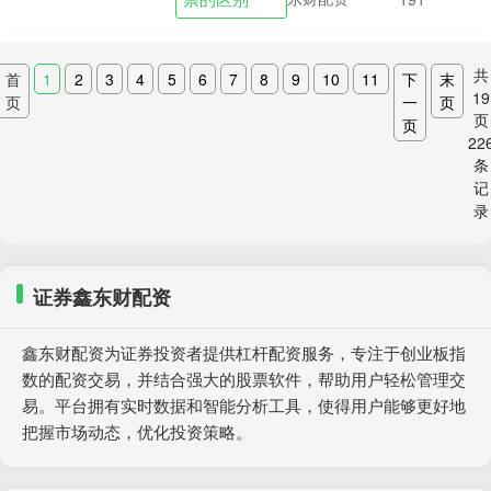
在家享享清福了。....
共
首
1
2
3
4
5
6
7
8
9
10
11
下
末
19
页
一
页
页
页
22
条
记
录
证券鑫东财配资
鑫东财配资为证券投资者提供杠杆配资服务，专注于创业板指
数的配资交易，并结合强大的股票软件，帮助用户轻松管理交
易。平台拥有实时数据和智能分析工具，使得用户能够更好地
把握市场动态，优化投资策略。