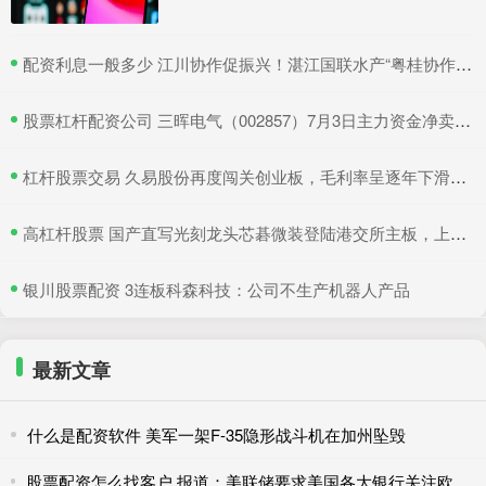
​配资利息一般多少 江川协作促振兴！湛江国联水产“粤桂协作帮扶车间”在吴川揭牌
​股票杠杆配资公司 三晖电气（002857）7月3日主力资金净卖出820.19万元
​杠杆股票交易 久易股份再度闯关创业板，毛利率呈逐年下滑趋势，实控人夫妇持股逾六成
​高杠杆股票 国产直写光刻龙头芯碁微装登陆港交所主板，上市首日股价翻倍
​银川股票配资 3连板科森科技：公司不生产机器人产品
最新文章
什么是配资软件 美军一架F-35隐形战斗机在加州坠毁
股票配资怎么找客户 报道：美联储要求美国各大银行关注欧元兑日元汇率