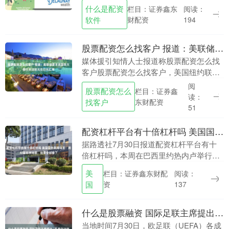
圣迭戈一处军事基地坠毁。 一名美国海军
什么是配资
栏目：证券鑫东
阅读：
陆战队发言人向当地媒体证实，这架隶属
软件
财配资
194
于美国海....
股票配资怎么找客户 报道：美联储要求美国各大银行关注欧元兑日元汇率
媒体援引知情人士报道称股票配资怎么找
客户股票配资怎么找客户，美国纽约联储
周五要求至少两家美国大型银行查询日元
阅
股票配资怎么
栏目：证券鑫
兑欧元的汇率。....
读：
找客户
东财配资
51
配资杠杆平台有十倍杠杆吗 美国国务院闹乌龙：用AI画非洲地图，结果全标错了
据路透社7月30日报道配资杠杆平台有十
倍杠杆吗，本周在巴西里约热内卢举行的
2026年世界艾滋病大会上，美国国务院官
美
栏目：证券鑫东财配
阅读：
员介绍新的全球卫生合作协议时，演示文
国
资
137
稿中出现了....
什么是股票融资 国际足联主席提出“私有化计划”惹争议后，欧足联威胁“全员抵制世界杯”
当地时间7月30日，欧足联（UEFA）各成