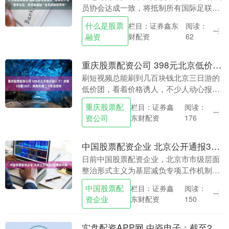
员协会达成一致，将抵制所有国际足联
（FIFA）旗下的赛事什么是股票融资，以
什么是股票
栏目：证券鑫东
阅读：
此抗议国际足联主席詹尼因凡蒂诺
融资
财配资
62
（Gianni....
重庆股票配资公司 398元北京低价团火了！游客3天瘦10斤，网友吐槽二十年没变样
刷短视频总能刷到几百块钱北京三日游的
低价团，看着价格诱人，不少人动心报
名，可大量网友晒出亲身经历，揭露低价
重庆股票配
栏目：证券鑫
阅读：
团藏着不少糟心套路重庆股票配资公司，
资公司
东财配资
176
看完再也不敢贪便宜....
中国股票配资企业 北京公开通报3起典型问题
日前中国股票配资企业，北京市市级层面
整治形式主义为基层减负专项工作机制办
公室、北京市纪委办公厅对3起整治形式主
中国股票配
栏目：证券鑫
阅读：
义为基层减负典型问题进行通报。具体如
资企业
东财配资
150
下： 1.昌平....
实盘配资APP网 中瓷电子：截至2026年7月20日收盘公司股东总户数为42094户（已合并）