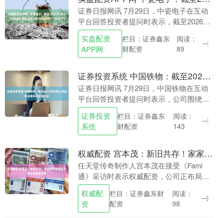
证券日报网讯 7月29日，中瓷电子在互动
平台回答投资者提问时表示，截至2026年
7月20日收盘，公司股东总户数为42094户
实盘配资
栏目：证券鑫东
阅读：
（已合并）。 （文章来源：证券日报）....
APP网
财配资
89
证券投资系统 中国铁物：截至2025年年底公司自有运输车辆近400台
证券日报网讯 7月29日，中国铁物在互动
平台回答投资者提问时表示，公司围绕主
责主业不断加大自有运力建设，增强运力
证券投资
栏目：证券鑫东
阅读：
资源控制力。截至2025年年底，公司自有
系统
财配资
143
运输车辆....
权威配资 宫本茂：新旧共存！家家拥有多台任天堂主机或成常态
任天堂传奇制作人宫本茂在接受《Fami
通》采访时表示权威配资，公司正布局全
新市场形态，期望未来玩家家中普遍同时
权威配
栏目：证券鑫东财
阅读：
保有新旧两代任天堂游戏主机，该模式能
资
配资
98
够彻底规避新....