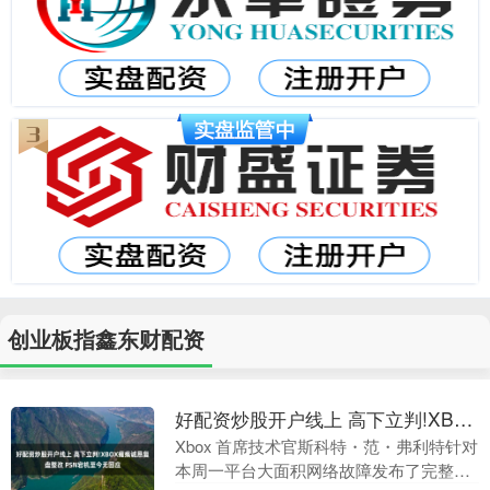
创业板指鑫东财配资
好配资炒股开户线上 高下立判!XBOX瘫痪诚恳复盘整改 PSN宕机至今无回应
Xbox 首席技术官斯科特・范・弗利特针对
本周一平台大面积网络故障发布了完整公