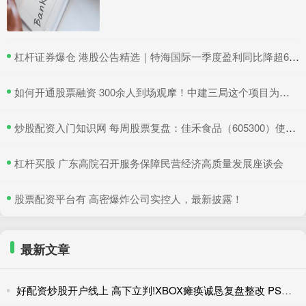
​杠杆证券爆仓 港股公告精选｜特海国际一季度盈利同比降超6成 三一国际首季营收超66亿元
​如何开通股票融资 300余人到场观摩！中建三局这个项目为安全生产示范
​炒股配资入门知识网 每周股票复盘：佳禾食品（605300）使用4.4亿闲置募资理财
​杠杆买股 广东高院召开服务保障民营经济高质量发展座谈会
​股票配资平台有 高密爆炸公司实控人，最新披露！
最新文章
好配资炒股开户线上 高下立判!XBOX瘫痪诚恳复盘整改 PSN宕机至今无回应