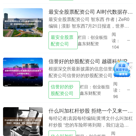
最安全股票配资公司 AI时代数据存储架构如何创新？西部数据在WAIC公布路线图
最安全股票配资公司 智东西 作者 | ZeR0
编辑 | 漠影 智东西7月21日报道，世界人
工智能大会WAIC 2026期间，西部数据通
阅
最安全股票
栏目：创业板指
过参展与举行专题分论坛，....
读：
配资公司
鑫东财配资
104
信誉好的炒股配资公司 越疆科技IPO状态变更为上市委会议通过
根据深交所最新披露的信息信誉好的炒股
配资公司信誉好的炒股配资公司，2026年
7月22日，深圳市越疆科技股份有限公司
阅
信誉好的炒
栏目：创业板指
IPO的状态从已问询变更为上市委会议通
读：
股配资公司
鑫东财配资
过。 海....
96
什么叫加杠杆炒股 拒绝一个又来一个，拉黑又换号拨打：谁在精准“共享”我的车险到期日？
每经记者|袁园每经编辑|黄博文什么叫加杠
杆炒股 “您的车险即将到期，我们这边有
几家保险公司的报价，您看是否需要参考
阅
什么叫加杠
栏目：创业板指