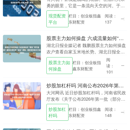
勇的眼里，它是一条流向天空的河。于都
河水滋养他长大。如今，他用守护的油
现货配资
栏目：创业板指鑫
阅读：
料，滋养着一架架战鹰。每一滴油，都连
平台
东财配资
137
接着战场，延伸着航....
股票主力如何操盘 六成流量如何“喂饱”两万亩秋粮？襄阳水库抗旱“减法”逻辑：提前谋划省水又省心
湖北日报全媒记者 魏鹏股票主力如何操盘
农户查看自家玉米地长势。湖北日报全媒
记者 魏鹏 摄 杨磊介绍渠道水流情况。湖
阅
股票主力如
栏目：创业板指
北日报全媒记者 魏鹏 摄 7月23日12时，....
读：
何操盘
鑫东财配资
101
炒股加杠杆吗 河南公布2026年第一批非法社会组织名单 8家机构被分类处置
大河网讯 近日炒股加杠杆吗，河南省民政
厅发布《关于公布2026年第一批（部分）
非法社会组织名单的公告》，常态化推进
炒股加杠
栏目：创业板指鑫
阅读：
非法社会组织整治工作，向社会公开8家非
杆吗
东财配资
148
法社会组....