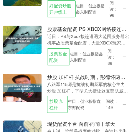
开说明，详细复盘故障成因、修复流程与
阅
好配资炒股
栏目：创业板指
后续整改方案，这份公开处置方式收获大
读：
开户线上
鑫东财配资
量玩家好评....
96
股票基金配资 PS XBOX网络接连崩溃！玩家：数字版游戏是个灾难
近日，PS与Xbox接连遭遇大范围服务器宕
机事故股票基金配资，大量XBOX玩家遭
遇登录报错、游戏库加载异常问题。 此事
阅
股票基金
栏目：创业板指鑫
再度引发玩家对于数字游戏所有权的讨
读：
配资
东财配资
论。不少....
86
炒股 加杠杆 抗战时期，彭德怀两次提议换八路军115师师长，结果如何
八路军115师是抗战初期我军的核心主力
炒股 加杠杆，平型关大捷让这支部队威名
赫赫。抗战期间，彭德怀曾两次向中央提
炒股 加
栏目：创业板指鑫
阅读：
议更换115师代理师长，两次结果不尽相
杠杆
东财配资
149
同，背后却....
现货配资平台 向前·向前丨擎天
有人说，管线是战鹰的动脉。在油料兵朱