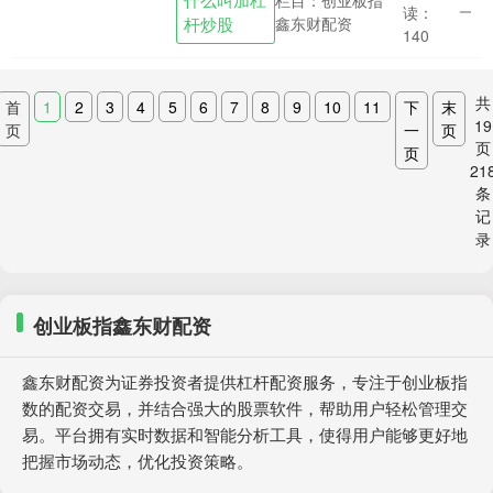
一下？”——对于每一位车主而言，这句话
读：
杆炒股
鑫东财配资
几乎成了....
140
共
首
1
2
3
4
5
6
7
8
9
10
11
下
末
19
页
一
页
页
页
21
条
记
录
创业板指鑫东财配资
鑫东财配资为证券投资者提供杠杆配资服务，专注于创业板指
数的配资交易，并结合强大的股票软件，帮助用户轻松管理交
易。平台拥有实时数据和智能分析工具，使得用户能够更好地
把握市场动态，优化投资策略。