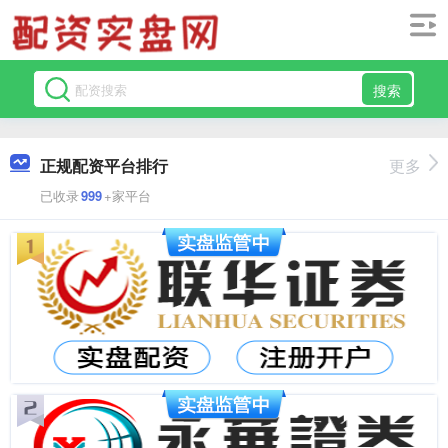
搜索
正规配资平台排行
更多
已收录
999
+家平台