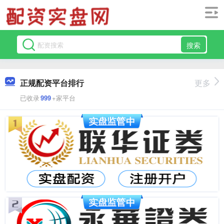
搜索
正规配资平台排行
更多
已收录
999
+家平台