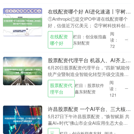
在线配资哪个好 AI进化速递丨宇树单款人形机器人累计生产下线约11000台
①Anthropic已提交IPO申请在线配资哪个
好，估值近万亿美元； ②宇树科技科创板
IPO审核状态变更为提交注册； ③宇树单
阅
在线配资
栏目：创业板指鑫
款人形机器人累计生产下线约1100....
读：
哪个好
东财配资
72
股票配资代理平台 机器人、AI齐上阵！广东靠这“四新”赋能传统产业
6月20日股票配资代理平台，“四新”赋能传
统产业暨制造业智能化转型升级交流推介
活动在中山举行。记者在现场获悉，广东
阅
股票配资代
栏目：股票软件
将出台“四新”赋能传统产业转型升级工作
读：
理平台
鑫东财配资
方案，分....
121
许昌股票配资 一个AI平台、三大核心能力！佛山加速推动AI产业协同发展
5月27日下午许昌股票配资，“焕智赋新 共
赢AI+时代”佛山市企业AI应用生态大会在
佛山移动信息大厦举办。活动佛山市工业
三
栏目：创业板指鑫东财
阅读：