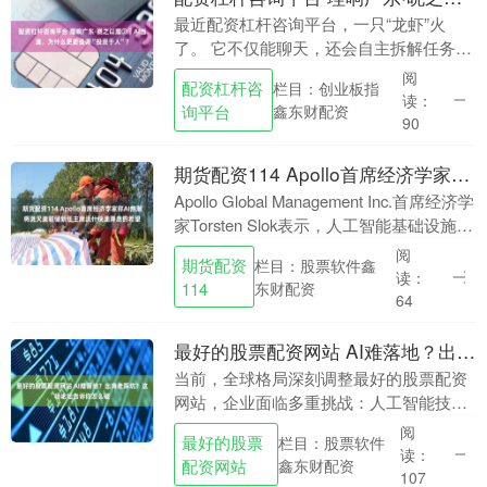
最近配资杠杆咨询平台，一只“龙虾”火
了。 它不仅能聊天，还会自主拆解任务、
调用工具、执行流程，能极大提高工作效
阅
配资杠杆咨
栏目：创业板指
率，因此掀起了一股全民“养虾热”。 过去
读：
询平台
鑫东财配资
一年，从大....
90
期货配资114 Apollo首席经济学家称AI热潮将浇灭美联储新任主席沃什快速降息的希望
Apollo Global Management Inc.首席经济学
家Torsten Slok表示，人工智能基础设施建
设在初期将推高通胀期货配资114，这将
阅
期货配资
栏目：股票软件鑫
使新....
读：
东财配资
114
64
最好的股票配资网站 AI难落地？出海老踩坑？这场论坛告诉你怎么破
当前，全球格局深刻调整最好的股票配资
网站，企业面临多重挑战：人工智能技术
快速迭代，如何实现核心软硬件自主可
阅
最好的股票
栏目：股票软件
控？产业链加速重构，部分行业竞争加
读：
配资网站
鑫东财配资
剧，出路在何方？在出....
107