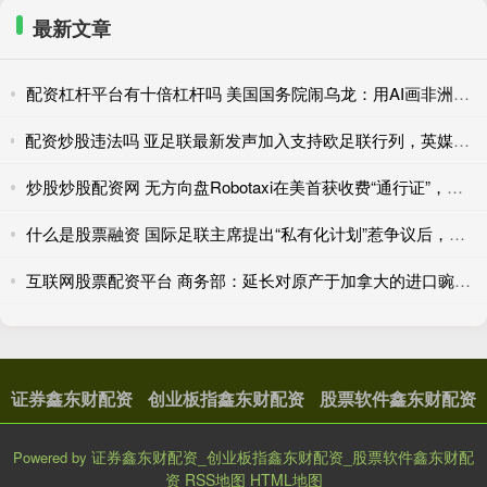
最新文章
配资杠杆平台有十倍杠杆吗 美国国务院闹乌龙：用AI画非洲地图，结果全标错了
配资炒股违法吗 亚足联最新发声加入支持欧足联行列，英媒：FIFA商业计划似乎已宣告“破产”
炒股炒股配资网 无方向盘Robotaxi在美首获收费“通行证”，为何率先过关的是亚马逊？
什么是股票融资 国际足联主席提出“私有化计划”惹争议后，欧足联威胁“全员抵制世界杯”
互联网股票配资平台 商务部：延长对原产于加拿大的进口豌豆淀粉反倾销调查期限
证券鑫东财配资
创业板指鑫东财配资
股票软件鑫东财配资
证券鑫东财配资_创业板指鑫东财配资_股票软件鑫东财配
Powered by
资
RSS地图
HTML地图