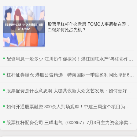
股票里杠杆什么意思 FOMC人事调整在即，
白银如何抢占先机？
​配资利息一般多少 江川协作促振兴！湛江国联水产“粤桂协作帮扶车间”在吴川揭牌
​杠杆证券爆仓 港股公告精选｜特海国际一季度盈利同比降超6成 三一国际首季营收超66亿元
​股票配资是什么意思啊 大咖共议新大众文艺发展：如何更好地与时代同频共振
​如何开通股票融资 300余人到场观摩！中建三局这个项目为安全生产示范
​股票杠杆配资公司 三晖电气（002857）7月3日主力资金净卖出820.19万元