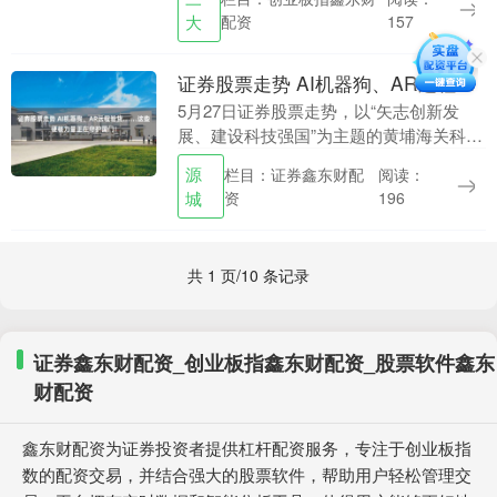
和信息化局、佛山市科学技术协会指导，
大
配资
157
佛山....
证券股票走势 AI机器狗、AR远程验货……这些硬核力量正在守护国门！
5月27日证券股票走势，以“矢志创新发
展、建设科技强国”为主题的黄埔海关科技
活动周正式启动。本次活动以“展览+体验
源
栏目：证券鑫东财配
阅读：
+科普”三维模式，全方位展现海关以科技
城
资
196
赋能守护....
共 1 页/10 条记录
证券鑫东财配资_创业板指鑫东财配资_股票软件鑫东
财配资
鑫东财配资为证券投资者提供杠杆配资服务，专注于创业板指
数的配资交易，并结合强大的股票软件，帮助用户轻松管理交