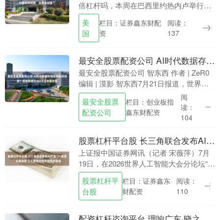
倍杠杆吗，本周在巴西里约热内卢举行的
2026年世界艾滋病大会上，美国国务院官
美
栏目：证券鑫东财配
阅读：
员介绍新的全球卫生合作协议时，演示文
国
资
137
稿中出现了....
最安全股票配资公司 AI时代数据存储架构如何创新？西部数据在WAIC公布路线图
最安全股票配资公司 智东西 作者 | ZeR0
编辑 | 漠影 智东西7月21日报道，世界人
工智能大会WAIC 2026期间，西部数据通
阅
最安全股票
栏目：创业板指
过参展与举行专题分论坛，....
读：
配资公司
鑫东财配资
104
股票杠杆平台股 长三角联合发布AI产业“一条龙”应用清单 三大跨域合作平台同步落地
上证报中国证券网讯（记者 宋薇萍）7月
19日，在2026世界人工智能大会分论坛“智
联长三角 协同创未来——携手助力长三角
股票杠杆平
栏目：证券鑫东
阅读：
人工智能产业集群发展论坛”上股票杠杆平
台股
财配资
110
台....
配资杠杆咨询平台 理响广东·晓之以理②｜AI当道，为什么更要强调“投资于人”？