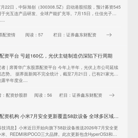
7月22日，中际旭创（300308.SZ）启动港股招股，预计募资545
用于光互连产品研发、全球产能扩充等。7月15日，仕佳光子
...
票配资情
阅读：57
栏目：证券鑫东财配资
配资平台 亏超160亿，光伏主链制造仍深陷下行周期
者 | 席菁华广东股票配资平台 今年上半年，光伏上市公司延续
态势。 据界面新闻不完全统计，截至7月21日，已有21家光伏
露半年度业....
者：配资炒股群
阅读：56
栏目：证券鑫东财配资
正规股票配资机构 小米7月安全更新覆盖58款设备 全球多区域同步推送
科技消息】小米近日开始向旗下58款设备推送2026年7月安全更
米、REDMI和POCO三大品牌。此次更新包含HyperOS3和