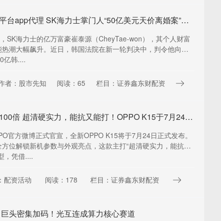
实盘配资平台app代理 SK海力士掌门人“50亿美元天价离婚案”判了：前妻将分走6.43亿美元
电，SK海力士的亿万富豪崔泰源（CheyTae‑won），其个人财富
能热潮大幅飙升。近日，韩国法院在新一轮判决中，判令他向前
亿韩....
作者：股市先知
阅读：65
栏目：证券鑫东财配资
股票杠杆100倍 超清硬实力，能抗又能打！OPPO K15于7月24日正式开售
PO官方微博正式官宣，全新OPPO K15将于7月24日正式发布。
全方位解锁新机参数与外观亮点，这款主打“超清硬实力，能抗又
，凭借....
：配资活动
阅读：178
栏目：证券鑫东财配资
 巨头密集加码！光互连成算力核心赛道