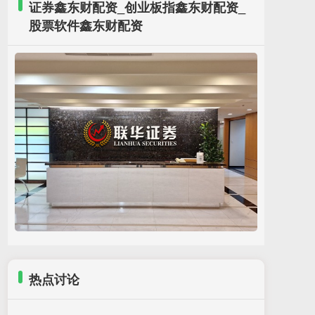
证券鑫东财配资_创业板指鑫东财配资_
股票软件鑫东财配资
配资利息一般多少 江川协作促振兴！湛江国联水
产“粤桂协作帮扶车间”在吴川揭牌
证券鑫东财配资
：
2026-05-25
近日配资利息一般多少，湛江国联水产开发股
份有限公司在湛江吴川市举行“粤桂协作帮扶车
间”揭牌仪式，吴川市委副书记李翾，三江
热点讨论
杠杆证券爆仓 港股公告精选｜特海国际一季度盈