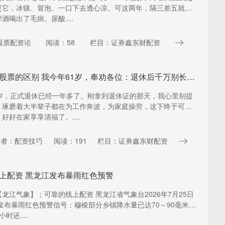
是它，冰镇、冒泡、一口下去透心凉。可这两年，隔三差五就听
酒喝出了毛病。尿酸....
股票配资论
阅读：58
栏目：证券鑫东财配资
期货证券股票的区别 我今年61岁，奉劝各位：退休后千万别长期待在家里
1岁，正式退休已经一年多了。刚拿到退休证的那天，我心里别提
。琢磨着大半辈子都在为工作奔波，为家庭操劳，这下终于可以
好好在家享享清福了。....
作者：配资技巧
阅读：191
栏目：证券鑫东财配资
上配资 黑龙江发布暴雨红色预警
龙江气象】；可靠的线上配资 黑龙江省气象台2026年7月25日
分发布暴雨红色预警信号：穆棱部分乡镇降水量已达70～90毫米，
时还....