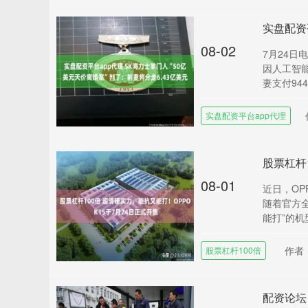
08-02
7月24日
因人工智
妻支付9440
实盘配资平台app代理
08-01
近日，OP
随着官方
能打”的机型
作者
股票杠杆100倍
配资论坛