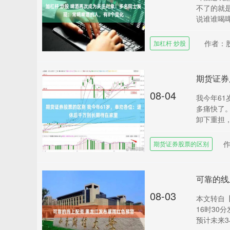
不了的就
说谁谁喝啤
作者：
加杠杆 炒股
08-04
我今年6
多痛快了
卸下重担，
期货证券股票的区别
可靠的线
08-03
本文转自【
16时30
预计未来3小