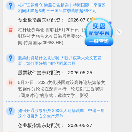
利同比降超6成 三一国际首季营收超66亿元
创业板指鑫东财配资
：
2026-07-06
杠杆证券爆仓 财联社5月20日讯（编辑 冯轶）
财联社为您带来今日港股重要公告 1）公司要
闻 特海国际(09658.HK)
股票配资是什么意思啊 大咖共议新大众文艺发
展：如何更好地与时代同频共振
股票软件鑫东财配资
：
2026-05-25
5月27日，2025文化强国建设高峰论坛繁荣文
艺创作分论坛在深圳举行。论坛以“主旨演讲
+圆桌讨论”的形式，邀请文学、影视
如何开通股票融资 300余人到场观摩！中建三局
这个项目为安全生产示范
创业板指鑫东财配资
：
2026-05-27
近日如何开通股票融资，广州市房屋建筑工程