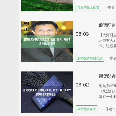
作者
可靠的线上配资
股票配资
08-03
【大河财立
州市有大
气。过程累计
作
股票配资炒股交流
08-02
七旬弟弟离
《民法典》
落在一个时间
作者
期货配资监管