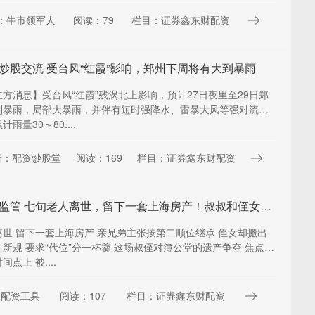
：牛市领军人
阅读：79
栏目：证券鑫东财配资
炒股交流 受台风“红霞”影响，郑州下周将有大到暴雨
方消息】受台风“红霞”残涡北上影响，预计27日夜里至29日郑
到暴雨，局部大暴雨，并伴有短时强降水、雷暴大风等强对流天
雨量30～80....
者：配资炒股堂
阅读：169
栏目：证券鑫东财配资
期货配资监管 七旬老人离世，留下一套上海房产！叔叔和侄女都想继承……
世 留下一套上海房产 亲兄弟主张按第二顺位继承 侄女却搬出
新规 要求“代位”分一杯羹 这场叔侄对簿公堂的遗产争夺 焦点竟
点上 被....
：配资工具
阅读：107
栏目：证券鑫东财配资