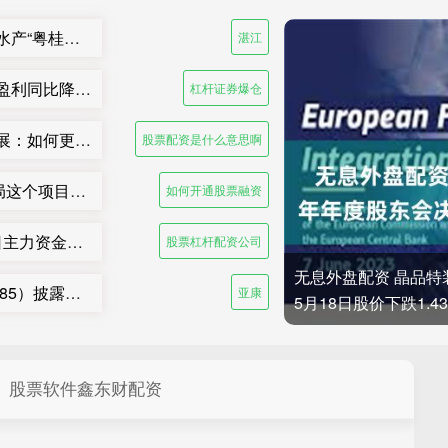
配资利息一般多少 江川协作促振兴！湛江国联水产“粤桂协作帮扶车间”在吴川揭牌
湛江
杠杆证券爆仓 港股公告精选｜特海国际一季度盈利同比降超6成 三一国际首季营收超66亿元
杠杆证券爆仓
股票配资是什么意思啊 大咖共议新大众文艺发展：如何更好地与时代同频共振
股票配资是什么意思啊
如何开通股票融资 300余人到场观摩！中建三局这个项目为安全生产示范
如何开通股票融资
股票杠杆配资公司 三晖电气（002857）7月3日主力资金净卖出820.19万元
股票杠杆配资公司
无息外盘配资 晶品特装
炒股指期货中杠杆是什么意思 亚康股份（301085）披露向不特定对象发行可转换公司债券持续督导保荐总结报告书，5月18日股价上涨4.64%
亚康
5月18日股价下跌1.4
股票软件鑫东财配资