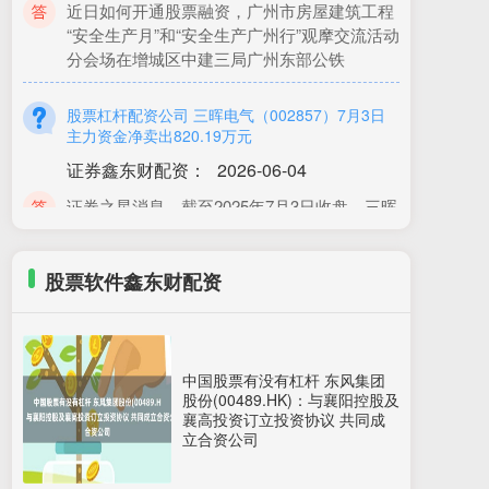
“安全生产月”和“安全生产广州行”观摩交流活动
分会场在增城区中建三局广州东部公铁
股票杠杆配资公司 三晖电气（002857）7月3日
主力资金净卖出820.19万元
证券鑫东财配资
：
2026-06-04
证券之星消息，截至2025年7月3日收盘，三晖
电气(002857)报收于18.92元，下跌1.15%，换
手率2.96%，
股票软件鑫东财配资
炒股指期货中杠杆是什么意思 亚康股份
（301085）披露向不特定对象发行可转换公司债
券持续督导保荐总结报告书，5月18日股价上涨
4.64%
中国股票有没有杠杆 东风集团
股票软件鑫东财配资
：
2026-07-03
股份(00489.HK)：与襄阳控股及
截至2026年5月18日收盘，亚康股份(301085)
襄高投资订立投资协议 共同成
立合资公司
报收于79.67元，较前一交易日上涨4.64%，最
新总市值为69.