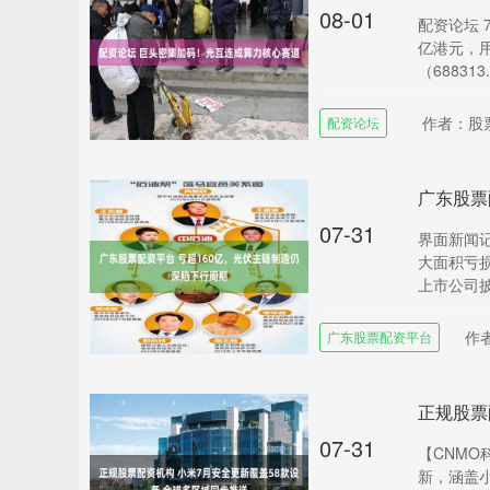
08-01
配资论坛 
亿港元，
（688313..
作者：股
配资论坛
广东股票
07-31
界面新闻记
大面积亏损
上市公司披
作
广东股票配资平台
07-31
【CNMO
新，涵盖小