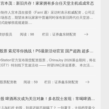
 宫本茂：新旧共存！家家拥有多台任天堂主机或成常态
制作人宫本茂在接受《Fami 通》采访时表示权威配资，公司正
市场形态，期望未来玩家家中普遍同时保有新旧两代任天堂游戏
式能够彻底规避新....
资炒股员
阅读：98
栏目：证券鑫东财配资
期货配资股票 索尼等你挑战！PS最新活动官宣 国产超跑 超多好礼
yStation官方宣布期货配资股票，ChinaJoy 2026展会期间，将在
GT7》特别线下竞速活动 —— 仰望U9纪录追逐赛。 本次活....
股票配资教
阅读：59
栏目：证券鑫东财配资
加杠杆 炒股 啤酒再次成为关注对象！多名院士发现：常喝啤酒的人，有8个变化
意儿加杠杆 炒股，到底还能不能喝了？ 一到夏天，大排档里最少