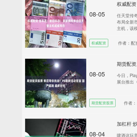
权威配资
08-05
任天堂传奇
布局全新
主机，该模
作者：配
权威配资
08-05
今日，Pla
展台推出《
作者：
期货配资股票
08-04
啤酒这玩