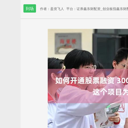
到场
作者：盈资飞人
平台：证券鑫东财配资_创业板指鑫东财