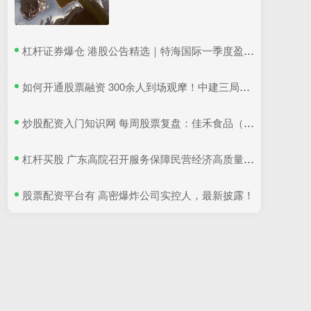
​杠杆证券爆仓 港股公告精选｜特海国际一季度盈利同比降超6成 三一国际首季营收超66亿元
​如何开通股票融资 300余人到场观摩！中建三局这个项目为安全生产示范
​炒股配资入门知识网 每周股票复盘：佳禾食品（605300）使用4.4亿闲置募资理财
​杠杆买股 广东高院召开服务保障民营经济高质量发展座谈会
​股票配资平台有 高密爆炸公司实控人，最新披露！