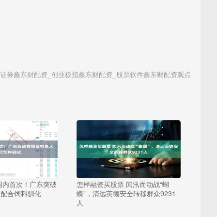
证券鑫东财配资_创业板指鑫东财配资_股票软件鑫东财配资观点
国内首次！广东突破
怎样融资买股票 闻汛而动战“蝴
工配合饲料驯化
蝶”，清远英德安全转移群众9231
人