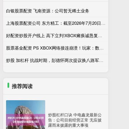
白银股票配资 飞南资源：公司暂无稀土业务
上海股票配资公司 东方精工：截至2026年7月20日收市公司股东总户数为115915户
好配资炒股开户线上 高下立判!XBOX瘫痪诚恳复盘整改 PSN宕机至今无回应
股票基金配资 PS XBOX网络接连崩溃！玩家：数字版游戏是个灾难
炒股 加杠杆 抗战时期，彭德怀两次提议换八路军115师师长，结果如何
推荐阅读
炒股杠杆口诀 中电鑫龙最新公
告：公司目前经营正常 无应披
露而未披露的重大事项