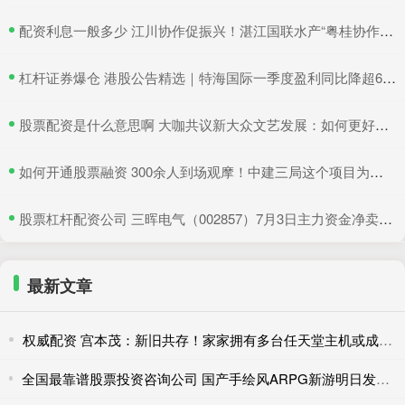
​配资利息一般多少 江川协作促振兴！湛江国联水产“粤桂协作帮扶车间”在吴川揭牌
​杠杆证券爆仓 港股公告精选｜特海国际一季度盈利同比降超6成 三一国际首季营收超66亿元
​股票配资是什么意思啊 大咖共议新大众文艺发展：如何更好地与时代同频共振
​如何开通股票融资 300余人到场观摩！中建三局这个项目为安全生产示范
​股票杠杆配资公司 三晖电气（002857）7月3日主力资金净卖出820.19万元
最新文章
权威配资 宫本茂：新旧共存！家家拥有多台任天堂主机或成常态
全国最靠谱股票投资咨询公司 国产手绘风ARPG新游明日发售！外媒：潜力与缺陷并存