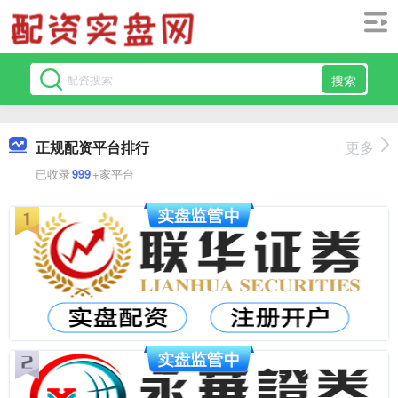
搜索
正规配资平台排行
更多
已收录
999
+家平台