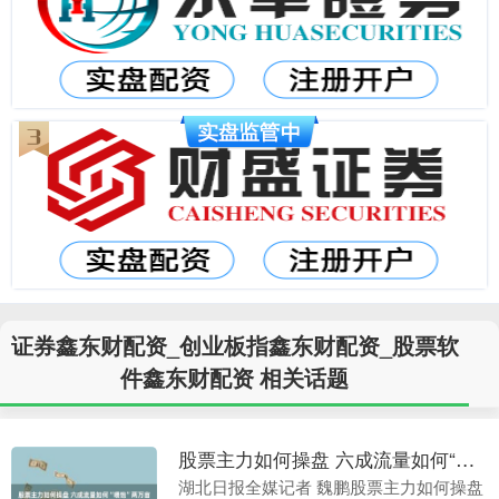
证券鑫东财配资_创业板指鑫东财配资_股票软
件鑫东财配资 相关话题
股票主力如何操盘 六成流量如何“喂饱”两万亩秋粮？襄阳水库抗旱“减法”逻辑：提前谋划省水又省心
湖北日报全媒记者 魏鹏股票主力如何操盘