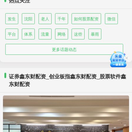
热点关注
发生
沈阳
老人
千年
如何股票配资
微信
平台
体系
流量
网络
这些
暴雨
更多话题动态
证券鑫东财配资_创业板指鑫东财配资_股票软件鑫
东财配资