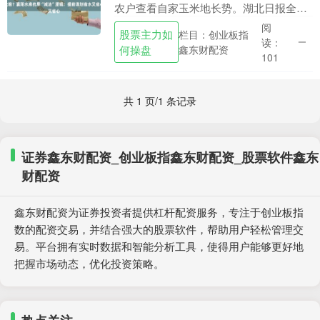
农户查看自家玉米地长势。湖北日报全媒
记者 魏鹏 摄 杨磊介绍渠道水流情况。湖
阅
股票主力如
栏目：创业板指
北日报全媒记者 魏鹏 摄 7月23日12时，....
读：
何操盘
鑫东财配资
101
共 1 页/1 条记录
证券鑫东财配资_创业板指鑫东财配资_股票软件鑫东
财配资
鑫东财配资为证券投资者提供杠杆配资服务，专注于创业板指
数的配资交易，并结合强大的股票软件，帮助用户轻松管理交
易。平台拥有实时数据和智能分析工具，使得用户能够更好地
把握市场动态，优化投资策略。