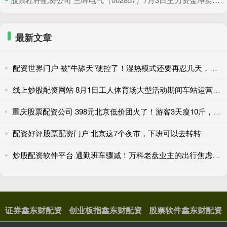
最新文章
配资世界门户 被“牛舔天”硬控了！湿热模式还要再忍几天，防暑必看
线上炒股配资网站 8月1日工人体育场大型活动期间车站运营措施调整
重庆股票配资公司 398元北京低价团火了！游客3天瘦10斤，网友吐槽二十年没变样
配资好评股票配资门户 北京这7个夜市，下班可以去转转
炒股配资软件平台 通勤班车骤减！万科老盘业主的出行焦虑待解……
证券鑫东财配资
创业板指鑫东财配资
股票软件鑫东财配资