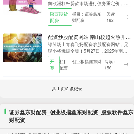
向欧洲杠杆贷款市场进行债务重定价，希
望利用有利的信用条件来削减其加点。 汉
陕西期货
栏目：证券鑫东
阅读：
堡王（Burger King）的运营商Restau....
配资
财配资
162
配资炒股配资网站 南山校超火热开赛！超千名足球小将参与，AI赋能科技范十足
绿茵场上青春飞扬配资炒股配资网站，足
球小将燃爆全场！5月27日，2025年南山
区中小学生校园足球锦标赛（简称“南山校
开
栏目：创业板指鑫东财
阅读：
超”）开幕式在法兰克福（深圳南山）足球
赛
配资
156
训练中....
共 1 页/2 条记录
证券鑫东财配资_创业板指鑫东财配资_股票软件鑫东
财配资