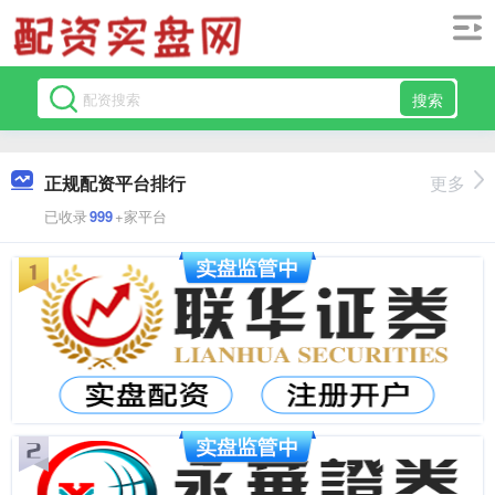
搜索
正规配资平台排行
更多
已收录
999
+家平台