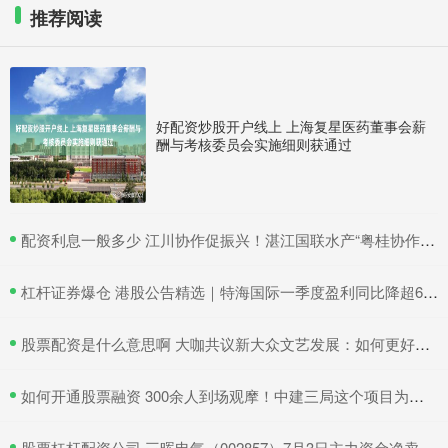
推荐阅读
好配资炒股开户线上 上海复星医药董事会薪
酬与考核委员会实施细则获通过
​配资利息一般多少 江川协作促振兴！湛江国联水产“粤桂协作帮扶车间”在吴川揭牌
​杠杆证券爆仓 港股公告精选｜特海国际一季度盈利同比降超6成 三一国际首季营收超66亿元
​股票配资是什么意思啊 大咖共议新大众文艺发展：如何更好地与时代同频共振
​如何开通股票融资 300余人到场观摩！中建三局这个项目为安全生产示范
​股票杠杆配资公司 三晖电气（002857）7月3日主力资金净卖出820.19万元