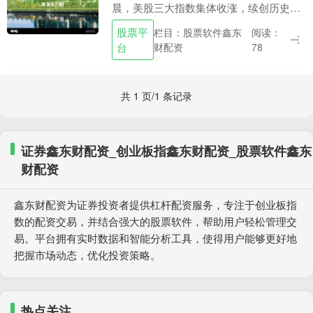
晨，美股三大指数集体收涨，续创历史新
高。其中，软件服务指数大涨逾6%，抹去
股票平
栏目：股票软件鑫东
阅读：
了自1月底以来因AI颠覆担忧引发的全部跌
台
财配资
78
幅。....
共 1 页/1 条记录
证券鑫东财配资_创业板指鑫东财配资_股票软件鑫东
财配资
鑫东财配资为证券投资者提供杠杆配资服务，专注于创业板指
数的配资交易，并结合强大的股票软件，帮助用户轻松管理交
易。平台拥有实时数据和智能分析工具，使得用户能够更好地
把握市场动态，优化投资策略。
热点关注