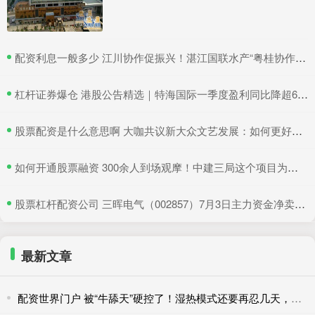
​配资利息一般多少 江川协作促振兴！湛江国联水产“粤桂协作帮扶车间”在吴川揭牌
​杠杆证券爆仓 港股公告精选｜特海国际一季度盈利同比降超6成 三一国际首季营收超66亿元
​股票配资是什么意思啊 大咖共议新大众文艺发展：如何更好地与时代同频共振
​如何开通股票融资 300余人到场观摩！中建三局这个项目为安全生产示范
​股票杠杆配资公司 三晖电气（002857）7月3日主力资金净卖出820.19万元
最新文章
配资世界门户 被“牛舔天”硬控了！湿热模式还要再忍几天，防暑必看