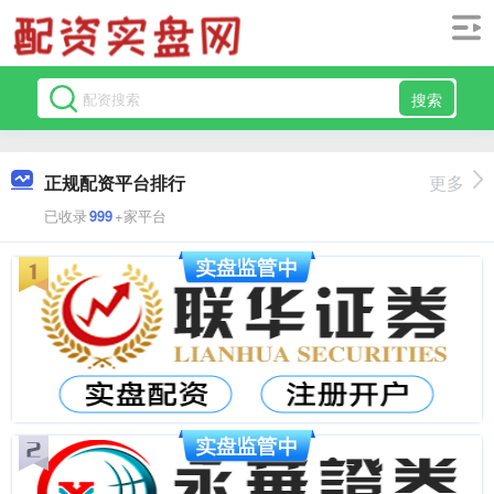
搜索
正规配资平台排行
更多
已收录
999
+家平台