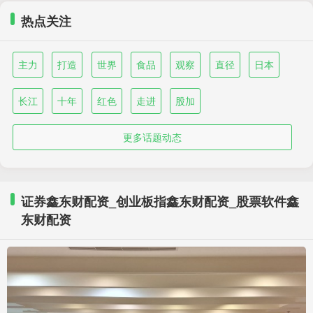
热点关注
主力
打造
世界
食品
观察
直径
日本
长江
十年
红色
走进
股加
更多话题动态
证券鑫东财配资_创业板指鑫东财配资_股票软件鑫
东财配资