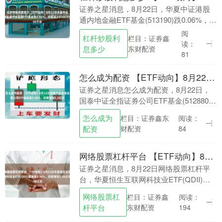
证券之星消息，8月22日，华夏中证港股
通内地金融ETF基金(513190)跌0.06%，成
交额7.75亿元。当日份额减少了9100万份
阅
杠杆炒股利
栏目：证券鑫
杠杆炒股利息多少，最新份额....
读：
息多少
东财配资
81
怎么成为配资 【ETF动向】8月22日国泰中证全指证券公司ETF基金涨3.48%，份额增加5.3亿份
证券之星消息怎么成为配资，8月22日，
国泰中证全指证券公司ETF基金(512880)
涨3.48%，成交额51.25亿元。当日份额增
怎么成为
栏目：证券鑫东
阅读：
加了5.3亿份，最新份额为31....
配资
财配资
84
网络股票杠杆平台 【ETF动向】8月22日华夏恒生互联网科技业ETF(QDII)基金涨0.96%，份额增加5.08亿份
证券之星消息，8月22日网络股票杠杆平
台，华夏恒生互联网科技业ETF(QDII)基
金(513330)涨0.96%，成交额28.96亿元。
网络股票杠
栏目：证券鑫
阅读：
当日份额增加了5.08亿....
杆平台
东财配资
194