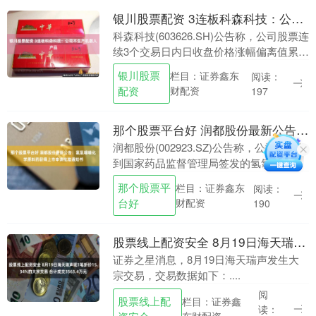
银川股票配资 3连板科森科技：公司不生产机器人产品
科森科技(603626.SH)公告称，公司股票连
续3个交易日内日收盘价格涨幅偏离值累计
达到20%，属于股票交易异常波动情况。
银川股票
栏目：证券鑫东
阅读：
经自查和核实，公司目前生产经营正
配资
财配资
197
常，....
那个股票平台好 润都股份最新公告：氢氯噻嗪化学原料药获得上市申请批准通知书
润都股份(002923.SZ)公告称，公司近日收
到国家药品监督管理局签发的氢氯噻嗪
《化学原料药上市申请批准通知书》。该
那个股票平
栏目：证券鑫东
阅读：
药品适用于多种疾病，获批将丰富公司产
台好
财配资
190
品品类....
股票线上配资安全 8月19日海天瑞声现1笔折价15.34%的大宗交易 合计成交3563.4万元
证券之星消息，8月19日海天瑞声发生大
宗交易，交易数据如下：....
阅
股票线上配
栏目：证券鑫
读：