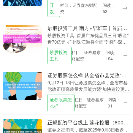
商都的烟火气与新时代的活力。为进一步
开
栏目：证券鑫东财配
阅读：
加强珠江游的顶层设计与制度保障，近
发
资
53
日，广州市通过《广....
炒股投资工具 南方+早班车 | 首届广东优品展闭幕，三日“吸金”近70亿元
炒股投资工具 ·首届广东优品展三日“吸金”
近70亿元 ·广州珠江游将全面“升级” ·深圳
地铁16号线二期本月底开通 ·西贝创始人
炒股投资
栏目：证券鑫东
阅读：
贾国龙道歉 ·中美在西班牙马德里....
工具
财配资
194
证券股票怎么样 从全省市县党政“一把手”集中培训，看广东现代化产业体系建设重点
9月12日-13日证券股票怎么样，全省市县
党政正职高质量发展能力暨“加快建设更具
国际竞争力的现代化产业体系”专题培训班
证券股票怎
栏目：证券鑫东
阅读：
在广州举行。 这场培训的主题，直指广东
么样
财配资
91
产业....
正规配资平台线上 莲花控股（600186）9月3日主力资金净卖出3003.77万元
证券之星消息，截至2025年9月3日收盘，