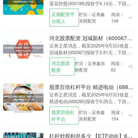
莲花控股(600186)报收于6.14元，下跌
3.76%，换手率4.2%，成交量75.02万手，
正规配资平
栏目：证券鑫
阅读：
成交额4.69亿元。 ....
台线上
东财配资
148
河北股票配资 冠城新材（600067）9月3日主力资金净买入56.95万元
证券之星消息，截至2025年9月3日收盘，
冠城新材(600067)报收于2.81元，下跌
3.77%，换手率1.65%，成交量22.98万
河北股票
栏目：证券鑫东
阅读：
手，成交额6590.28....
配资
财配资
82
股票百倍杠杆平台 精进电动（688280）9月3日主力资金净卖出3767.11万元
证券之星消息，截至2025年9月3日收盘，
精进电动(688280)报收于9.25元，下跌
3.75%，换手率5.18%，成交量26.99万
股票百倍杠
栏目：证券鑫
阅读：
手，成交额2.52亿元。....
杆平台
东财配资
154
杠杆炒股利息多少 【ETF动向】8月22日华夏中证港股通内地金融ETF基金跌0.06%，份额减少9100万份