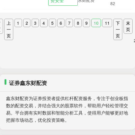
资安全
东财配资
82
首
上
1
2
3
4
5
6
7
8
9
10
11
下
末
页
一
一
页
页
页
证券鑫东财配资
鑫东财配资为证券投资者提供杠杆配资服务，专注于创业板指
数的配资交易，并结合强大的股票软件，帮助用户轻松管理交
易。平台拥有实时数据和智能分析工具，使得用户能够更好地
把握市场动态，优化投资策略。