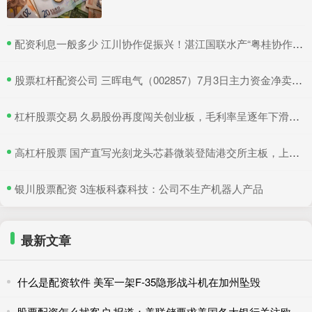
​配资利息一般多少 江川协作促振兴！湛江国联水产“粤桂协作帮扶车间”在吴川揭牌
​股票杠杆配资公司 三晖电气（002857）7月3日主力资金净卖出820.19万元
​杠杆股票交易 久易股份再度闯关创业板，毛利率呈逐年下滑趋势，实控人夫妇持股逾六成
​高杠杆股票 国产直写光刻龙头芯碁微装登陆港交所主板，上市首日股价翻倍
​银川股票配资 3连板科森科技：公司不生产机器人产品
最新文章
什么是配资软件 美军一架F-35隐形战斗机在加州坠毁
股票配资怎么找客户 报道：美联储要求美国各大银行关注欧元兑日元汇率