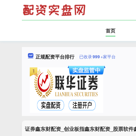
首页
正规配资平台排行
已收录
999
+家平台
证券鑫东财配资_创业板指鑫东财配资_股票软件