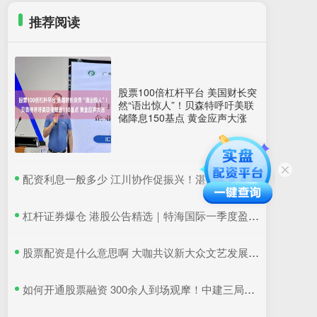
推荐阅读
股票100倍杠杆平台 美国财长突
然“语出惊人”！贝森特呼吁美联
储降息150基点 黄金应声大涨
​配资利息一般多少 江川协作促振兴！湛江国联水产“粤桂协作帮扶车间”在吴川揭牌
​杠杆证券爆仓 港股公告精选｜特海国际一季度盈利同比降超6成 三一国际首季营收超66亿元
​股票配资是什么意思啊 大咖共议新大众文艺发展：如何更好地与时代同频共振
​如何开通股票融资 300余人到场观摩！中建三局这个项目为安全生产示范