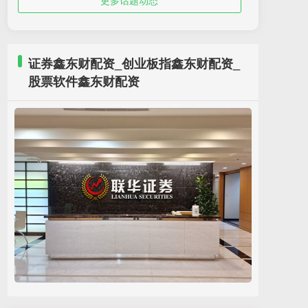
更多话题动态
证券鑫东财配资_创业板指鑫东财配资_
股票软件鑫东财配资