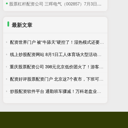
​股票杠杆配资公司 三晖电气（002857）7月3日主力资金净卖出820.19万元
最新文章
配资世界门户 被“牛舔天”硬控了！湿热模式还要再忍几天，防暑必看
线上炒股配资网站 8月1日工人体育场大型活动期间车站运营措施调整
重庆股票配资公司 398元北京低价团火了！游客3天瘦10斤，网友吐槽二十年没变样
配资好评股票配资门户 北京这7个夜市，下班可以去转转
炒股配资软件平台 通勤班车骤减！万科老盘业主的出行焦虑待解……