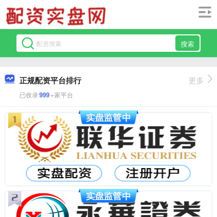
搜索
正规配资平台排行
更多
已收录
999
+家平台