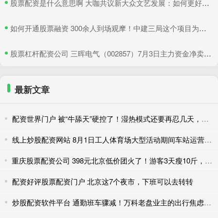
​股票配资是什么意思啊 大咖共议新大众文艺发展：如何更好地与时代同频共振
​如何开通股票融资 300余人到场观摩！中建三局这个项目为安全生产示范
​股票杠杆配资公司 三晖电气（002857）7月3日主力资金净卖出820.19万元
最新文章
配资世界门户 被“牛舔天”硬控了！湿热模式还要再忍几天，防暑必看
线上炒股配资网站 8月1日工人体育场大型活动期间车站运营措施调整
重庆股票配资公司 398元北京低价团火了！游客3天瘦10斤，网友吐槽二十年没变样
配资好评股票配资门户 北京这7个夜市，下班可以去转转
炒股配资软件平台 通勤班车骤减！万科老盘业主的出行焦虑待解……