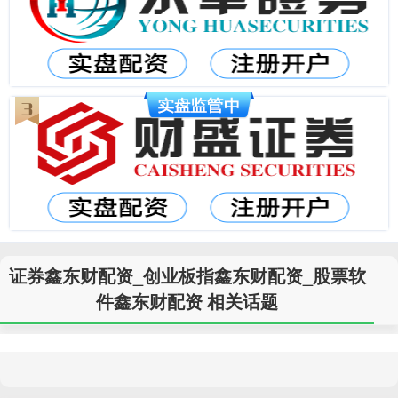
证券鑫东财配资_创业板指鑫东财配资_股票软
件鑫东财配资 相关话题