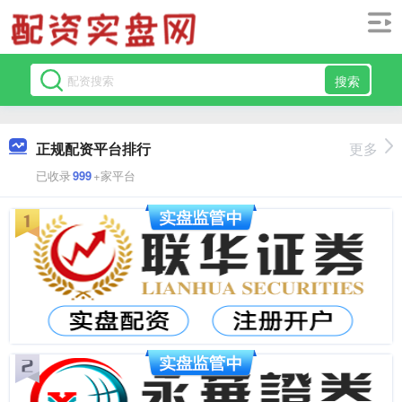
搜索
正规配资平台排行
更多
已收录
999
+家平台