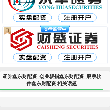
证券鑫东财配资_创业板指鑫东财配资_股票软
件鑫东财配资 相关话题