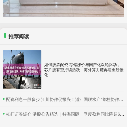
推荐阅读
如何股票配资 存储涨价与国产化双轮驱动，
芯片股有望持续活跃，海外算力链再迎重磅催
化
​配资利息一般多少 江川协作促振兴！湛江国联水产“粤桂协作帮扶车间”在吴川揭牌
​杠杆证券爆仓 港股公告精选｜特海国际一季度盈利同比降超6成 三一国际首季营收超66亿元