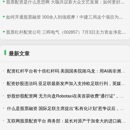
​股票配资是什么意思啊 大咖共议新大众文艺发展：如何更好地与时代同频共振
​如何开通股票融资 300余人到场观摩！中建三局这个项目为安全生产示范
​股票杠杆配资公司 三晖电气（002857）7月3日主力资金净卖出820.19万元
最新文章
配资杠杆平台有十倍杠杆吗 美国国务院闹乌龙：用AI画非洲地图，结果全标错了
配资炒股违法吗 亚足联最新发声加入支持欧足联行列，英媒：FIFA商业计划似乎已宣告“破产”
炒股炒股配资网 无方向盘Robotaxi在美首获收费“通行证”，为何率先过关的是亚马逊？
什么是股票融资 国际足联主席提出“私有化计划”惹争议后，欧足联威胁“全员抵制世界杯”
互联网股票配资平台 商务部：延长对原产于加拿大的进口豌豆淀粉反倾销调查期限