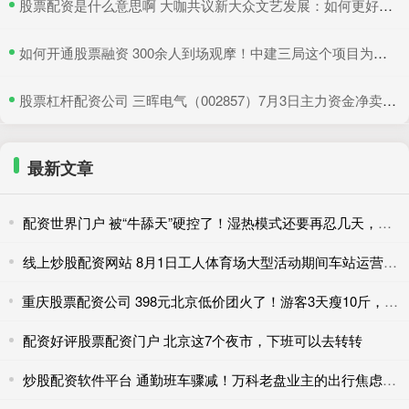
​股票配资是什么意思啊 大咖共议新大众文艺发展：如何更好地与时代同频共振
​如何开通股票融资 300余人到场观摩！中建三局这个项目为安全生产示范
​股票杠杆配资公司 三晖电气（002857）7月3日主力资金净卖出820.19万元
最新文章
配资世界门户 被“牛舔天”硬控了！湿热模式还要再忍几天，防暑必看
线上炒股配资网站 8月1日工人体育场大型活动期间车站运营措施调整
重庆股票配资公司 398元北京低价团火了！游客3天瘦10斤，网友吐槽二十年没变样
配资好评股票配资门户 北京这7个夜市，下班可以去转转
炒股配资软件平台 通勤班车骤减！万科老盘业主的出行焦虑待解……