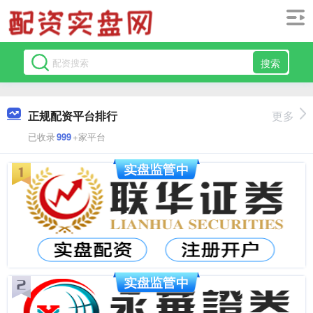
搜索
正规配资平台排行
更多
已收录
999
+家平台