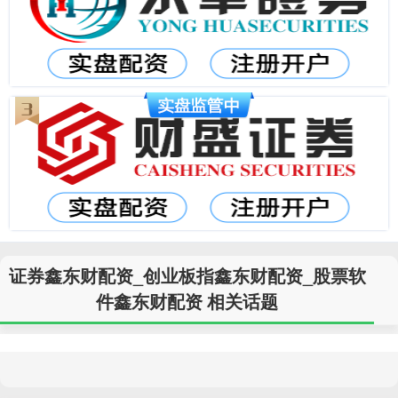
证券鑫东财配资_创业板指鑫东财配资_股票软
件鑫东财配资 相关话题