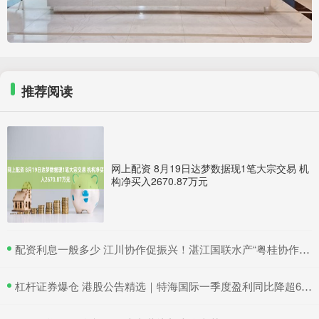
推荐阅读
网上配资 8月19日达梦数据现1笔大宗交易 机
构净买入2670.87万元
​配资利息一般多少 江川协作促振兴！湛江国联水产“粤桂协作帮扶车间”在吴川揭牌
​杠杆证券爆仓 港股公告精选｜特海国际一季度盈利同比降超6成 三一国际首季营收超66亿元