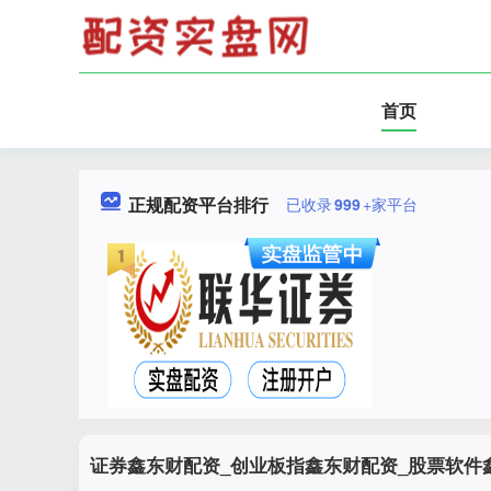
首页
正规配资平台排行
已收录
999
+家平台
证券鑫东财配资_创业板指鑫东财配资_股票软件