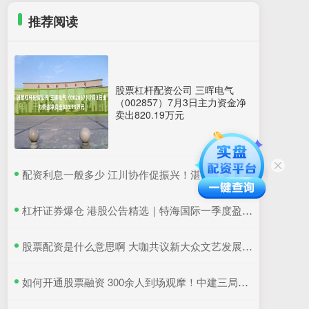
推荐阅读
股票杠杆配资公司 三晖电气
（002857）7月3日主力资金净
卖出820.19万元
​配资利息一般多少 江川协作促振兴！湛江国联水产“粤桂协作帮扶车间”在吴川揭牌
​杠杆证券爆仓 港股公告精选｜特海国际一季度盈利同比降超6成 三一国际首季营收超66亿元
​股票配资是什么意思啊 大咖共议新大众文艺发展：如何更好地与时代同频共振
​如何开通股票融资 300余人到场观摩！中建三局这个项目为安全生产示范