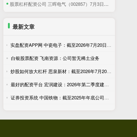
​股票杠杆配资公司 三晖电气（002857）7月3日主力资金净卖出820.19万元
最新文章
实盘配资APP网 中瓷电子：截至2026年7月20日收盘公司股东总户数为42094户（已合并）
白银股票配资 飞南资源：公司暂无稀土业务
炒股如何放大杠杆 思泉新材：截至2026年7月20日公司股东户数为22037户
最好的配资平台 宏润建设：2026年第二季度建筑业经营情况简报
证券投资系统 中国铁物：截至2025年年底公司自有运输车辆近400台