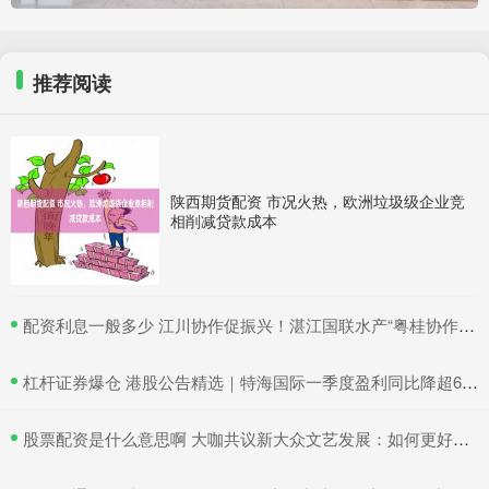
推荐阅读
陕西期货配资 市况火热，欧洲垃圾级企业竞
相削减贷款成本
​配资利息一般多少 江川协作促振兴！湛江国联水产“粤桂协作帮扶车间”在吴川揭牌
​杠杆证券爆仓 港股公告精选｜特海国际一季度盈利同比降超6成 三一国际首季营收超66亿元
​股票配资是什么意思啊 大咖共议新大众文艺发展：如何更好地与时代同频共振