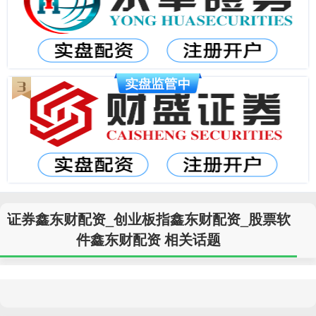
证券鑫东财配资_创业板指鑫东财配资_股票软
件鑫东财配资 相关话题