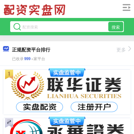
搜索
正规配资平台排行
更多
已收录
999
+家平台