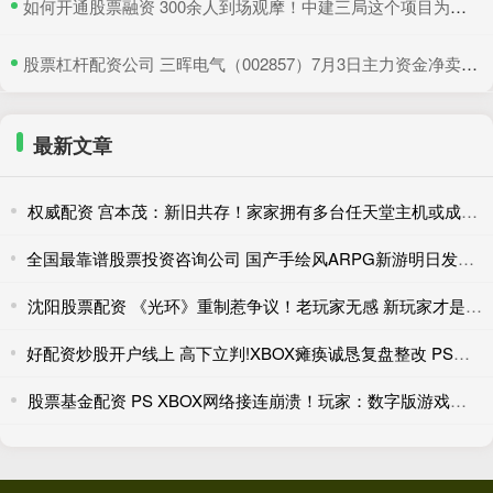
​如何开通股票融资 300余人到场观摩！中建三局这个项目为安全生产示范
​股票杠杆配资公司 三晖电气（002857）7月3日主力资金净卖出820.19万元
最新文章
权威配资 宫本茂：新旧共存！家家拥有多台任天堂主机或成常态
全国最靠谱股票投资咨询公司 国产手绘风ARPG新游明日发售！外媒：潜力与缺陷并存
沈阳股票配资 《光环》重制惹争议！老玩家无感 新玩家才是目标
好配资炒股开户线上 高下立判!XBOX瘫痪诚恳复盘整改 PSN宕机至今无回应
股票基金配资 PS XBOX网络接连崩溃！玩家：数字版游戏是个灾难