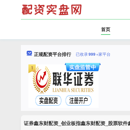
首页
正规配资平台排行
已收录
999
+家平台
证券鑫东财配资_创业板指鑫东财配资_股票软件