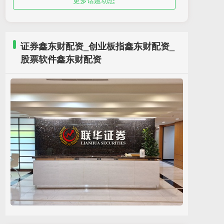
更多话题动态
证券鑫东财配资_创业板指鑫东财配资_
股票软件鑫东财配资