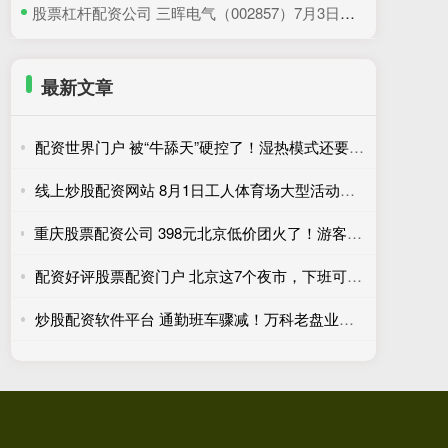
​股票杠杆配资公司 三晖电气（002857）7月3日主力资金净卖出820.19万元
最新文章
配资世界门户 被“牛舔天”硬控了！湿热模式还要再忍几天，防暑必看
线上炒股配资网站 8月1日工人体育场大型活动期间车站运营措施调整
重庆股票配资公司 398元北京低价团火了！游客3天瘦10斤，网友吐槽二十年没变样
配资好评股票配资门户 北京这7个夜市，下班可以去转转
炒股配资软件平台 通勤班车骤减！万科老盘业主的出行焦虑待解……