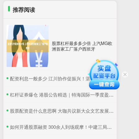
推荐阅读
股票杠杆最多多少倍 上汽MG欧
洲首家工厂落户西班牙
​配资利息一般多少 江川协作促振兴！湛江国联水产“粤桂协作帮扶车间”在吴川揭牌
​杠杆证券爆仓 港股公告精选｜特海国际一季度盈利同比降超6成 三一国际首季营收超66亿元
​股票配资是什么意思啊 大咖共议新大众文艺发展：如何更好地与时代同频共振
​如何开通股票融资 300余人到场观摩！中建三局这个项目为安全生产示范