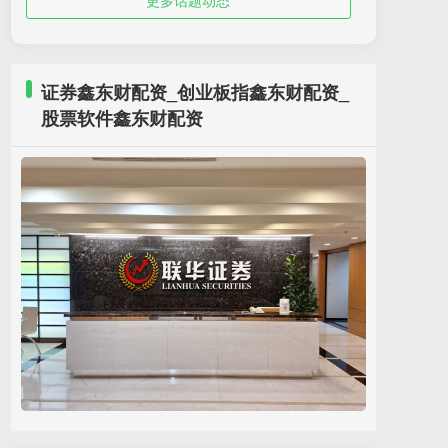
更多话题动态
证券鑫东财配资_创业板指鑫东财配资_
股票软件鑫东财配资