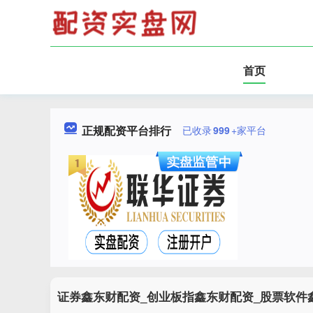
首页
正规配资平台排行
已收录
999
+家平台
证券鑫东财配资_创业板指鑫东财配资_股票软件