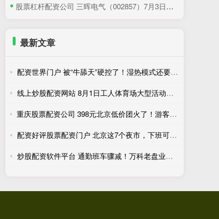
​股票杠杆配资公司 三晖电气（002857）7月3日主力资金净卖出820.19万元
最新文章
配资世界门户 被“牛舔天”硬控了！湿热模式还要再忍几天，防暑必看
线上炒股配资网站 8月1日工人体育场大型活动期间车站运营措施调整
重庆股票配资公司 398元北京低价团火了！游客3天瘦10斤，网友吐槽二十年没变样
配资好评股票配资门户 北京这7个夜市，下班可以去转转
炒股配资软件平台 通勤班车骤减！万科老盘业主的出行焦虑待解……