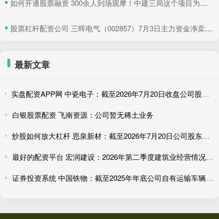
​如何开通股票融资 300余人到场观摩！中建三局这个项目为安全生产示范
​股票杠杆配资公司 三晖电气（002857）7月3日主力资金净卖出820.19万元
最新文章
实盘配资APP网 中瓷电子：截至2026年7月20日收盘公司股东总户数为42094户（已合并）
白银股票配资 飞南资源：公司暂无稀土业务
炒股如何放大杠杆 思泉新材：截至2026年7月20日公司股东户数为22037户
最好的配资平台 宏润建设：2026年第二季度建筑业经营情况简报
证券投资系统 中国铁物：截至2025年年底公司自有运输车辆近400台