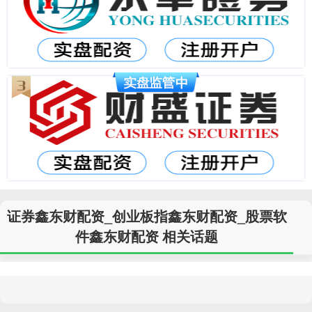
证券鑫东财配资_创业板指鑫东财配资_股票软
件鑫东财配资 相关话题