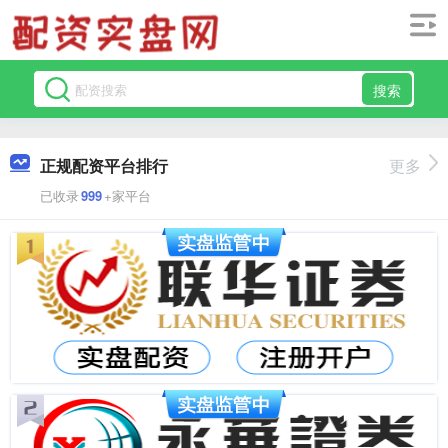
搜索
正规配资平台排行
更多
已收录
999
+家平台