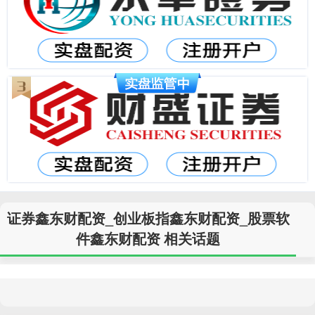
证券鑫东财配资_创业板指鑫东财配资_股票软
件鑫东财配资 相关话题