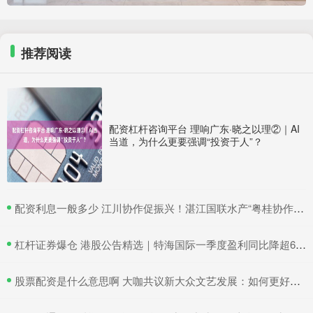
推荐阅读
配资杠杆咨询平台 理响广东·晓之以理②｜AI
当道，为什么更要强调“投资于人”？
​配资利息一般多少 江川协作促振兴！湛江国联水产“粤桂协作帮扶车间”在吴川揭牌
​杠杆证券爆仓 港股公告精选｜特海国际一季度盈利同比降超6成 三一国际首季营收超66亿元
​股票配资是什么意思啊 大咖共议新大众文艺发展：如何更好地与时代同频共振