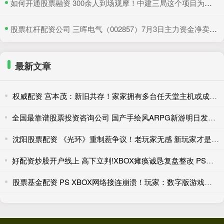
​如何开通股票融资 300余人到场观摩！中建三局这个项目为安全生产示范
​股票杠杆配资公司 三晖电气（002857）7月3日主力资金净卖出820.19万元
最新文章
权威配资 宫本茂：新旧共存！家家拥有多台任天堂主机或成常态
全国最靠谱股票投资咨询公司 国产手绘风ARPG新游明日发售！外媒：潜力与缺陷并存
沈阳股票配资 《光环》重制惹争议！老玩家无感 新玩家才是目标
好配资炒股开户线上 高下立判!XBOX瘫痪诚恳复盘整改 PSN宕机至今无回应
股票基金配资 PS XBOX网络接连崩溃！玩家：数字版游戏是个灾难