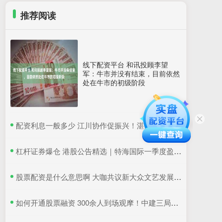
推荐阅读
线下配资平台 和讯投顾李望
军：牛市并没有结束，目前依然
处在牛市的初级阶段
​配资利息一般多少 江川协作促振兴！湛江国联水产“粤桂协作帮扶车间”在吴川揭牌
​杠杆证券爆仓 港股公告精选｜特海国际一季度盈利同比降超6成 三一国际首季营收超66亿元
​股票配资是什么意思啊 大咖共议新大众文艺发展：如何更好地与时代同频共振
​如何开通股票融资 300余人到场观摩！中建三局这个项目为安全生产示范