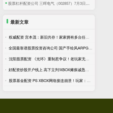
​股票杠杆配资公司 三晖电气（002857）7月3日主力资金净卖出820.19万元
最新文章
权威配资 宫本茂：新旧共存！家家拥有多台任天堂主机或成常态
全国最靠谱股票投资咨询公司 国产手绘风ARPG新游明日发售！外媒：潜力与缺陷并存
沈阳股票配资 《光环》重制惹争议！老玩家无感 新玩家才是目标
好配资炒股开户线上 高下立判!XBOX瘫痪诚恳复盘整改 PSN宕机至今无回应
股票基金配资 PS XBOX网络接连崩溃！玩家：数字版游戏是个灾难