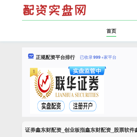
首页
正规配资平台排行
已收录
999
+家平台
证券鑫东财配资_创业板指鑫东财配资_股票软件