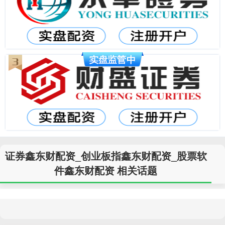
证券鑫东财配资_创业板指鑫东财配资_股票软
件鑫东财配资 相关话题