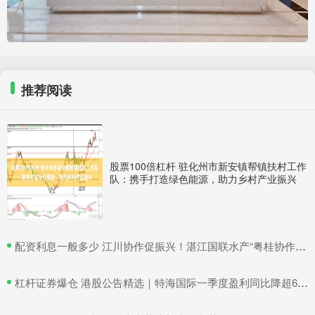
推荐阅读
股票100倍杠杆 驻化州市新安镇帮镇扶村工作
队：携手打造绿色能源，助力乡村产业振兴
​配资利息一般多少 江川协作促振兴！湛江国联水产“粤桂协作帮扶车间”在吴川揭牌
​杠杆证券爆仓 港股公告精选｜特海国际一季度盈利同比降超6成 三一国际首季营收超66亿元