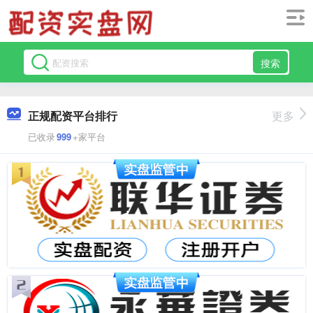
搜索
正规配资平台排行
更多
已收录
999
+家平台