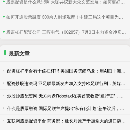
​股票配资是什么意思啊 大咖共议新大众文艺发展：如何更好地与时代同频共振
​如何开通股票融资 300余人到场观摩！中建三局这个项目为安全生产示范
​股票杠杆配资公司 三晖电气（002857）7月3日主力资金净卖出820.19万元
最新文章
配资杠杆平台有十倍杠杆吗 美国国务院闹乌龙：用AI画非洲地图，结果全标错了
配资炒股违法吗 亚足联最新发声加入支持欧足联行列，英媒：FIFA商业计划似乎已宣告“破产”
炒股炒股配资网 无方向盘Robotaxi在美首获收费“通行证”，为何率先过关的是亚马逊？
什么是股票融资 国际足联主席提出“私有化计划”惹争议后，欧足联威胁“全员抵制世界杯”
互联网股票配资平台 商务部：延长对原产于加拿大的进口豌豆淀粉反倾销调查期限