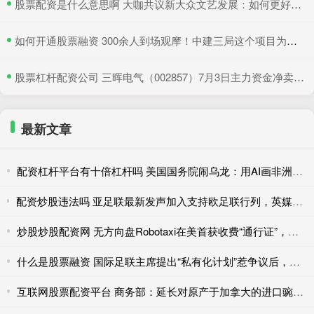
​股票配资是什么意思啊 大咖共议新大众文艺发展：如何更好地与时代同频共振
​如何开通股票融资 300余人到场观摩！中建三局这个项目为安全生产示范
​股票杠杆配资公司 三晖电气（002857）7月3日主力资金净卖出820.19万元
最新文章
配资杠杆平台有十倍杠杆吗 美国国务院闹乌龙：用AI画非洲地图，结果全标错了
配资炒股违法吗 亚足联最新发声加入支持欧足联行列，英媒：FIFA商业计划似乎已宣告“破产”
炒股炒股配资网 无方向盘Robotaxi在美首获收费“通行证”，为何率先过关的是亚马逊？
什么是股票融资 国际足联主席提出“私有化计划”惹争议后，欧足联威胁“全员抵制世界杯”
互联网股票配资平台 商务部：延长对原产于加拿大的进口豌豆淀粉反倾销调查期限