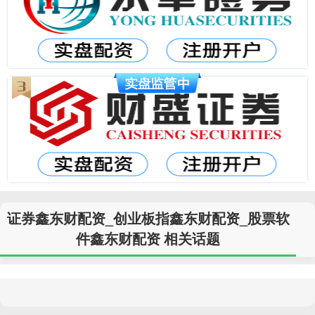
证券鑫东财配资_创业板指鑫东财配资_股票软
件鑫东财配资 相关话题