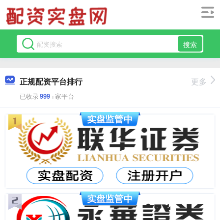
搜索
正规配资平台排行
更多
已收录
999
+家平台