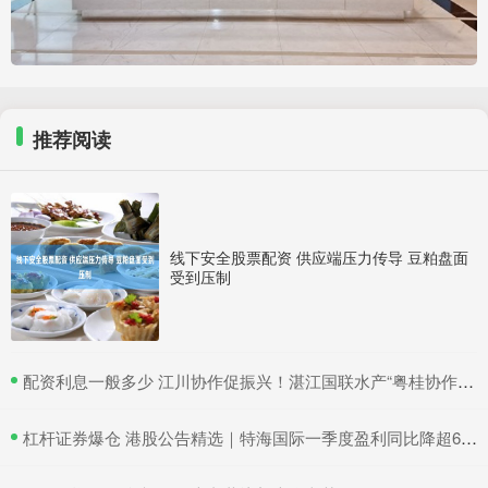
推荐阅读
线下安全股票配资 供应端压力传导 豆粕盘面
受到压制
​配资利息一般多少 江川协作促振兴！湛江国联水产“粤桂协作帮扶车间”在吴川揭牌
​杠杆证券爆仓 港股公告精选｜特海国际一季度盈利同比降超6成 三一国际首季营收超66亿元