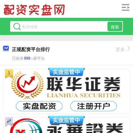
搜索
正规配资平台排行
更多
已收录
999
+家平台