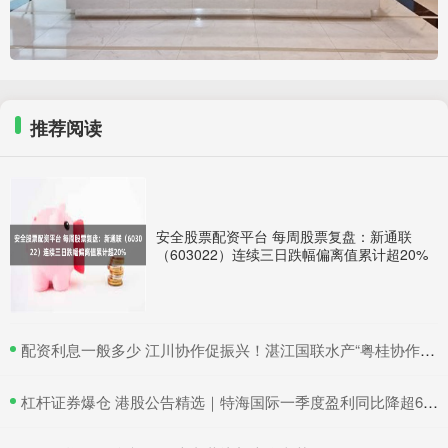
推荐阅读
安全股票配资平台 每周股票复盘：新通联
（603022）连续三日跌幅偏离值累计超20%
​配资利息一般多少 江川协作促振兴！湛江国联水产“粤桂协作帮扶车间”在吴川揭牌
​杠杆证券爆仓 港股公告精选｜特海国际一季度盈利同比降超6成 三一国际首季营收超66亿元