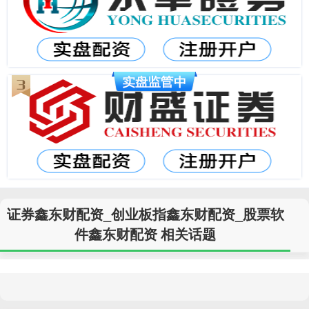
证券鑫东财配资_创业板指鑫东财配资_股票软
件鑫东财配资 相关话题