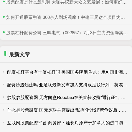
​股票配资是什么意思啊 大咖共议新大众文艺发展：如何更好地与时代同频共振
​如何开通股票融资 300余人到场观摩！中建三局这个项目为安全生产示范
​股票杠杆配资公司 三晖电气（002857）7月3日主力资金净卖出820.19万元
最新文章
配资杠杆平台有十倍杠杆吗 美国国务院闹乌龙：用AI画非洲地图，结果全标错了
配资炒股违法吗 亚足联最新发声加入支持欧足联行列，英媒：FIFA商业计划似乎已宣告“破产”
炒股炒股配资网 无方向盘Robotaxi在美首获收费“通行证”，为何率先过关的是亚马逊？
什么是股票融资 国际足联主席提出“私有化计划”惹争议后，欧足联威胁“全员抵制世界杯”
互联网股票配资平台 商务部：延长对原产于加拿大的进口豌豆淀粉反倾销调查期限