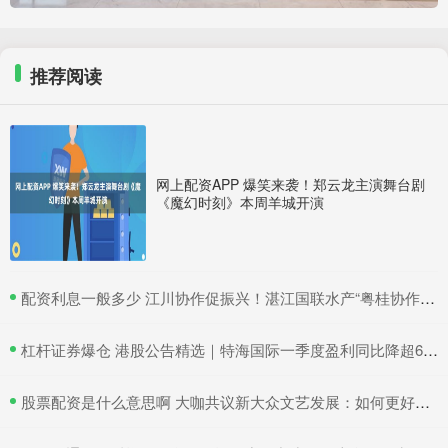
推荐阅读
网上配资APP 爆笑来袭！郑云龙主演舞台剧
《魔幻时刻》本周羊城开演
​配资利息一般多少 江川协作促振兴！湛江国联水产“粤桂协作帮扶车间”在吴川揭牌
​杠杆证券爆仓 港股公告精选｜特海国际一季度盈利同比降超6成 三一国际首季营收超66亿元
​股票配资是什么意思啊 大咖共议新大众文艺发展：如何更好地与时代同频共振