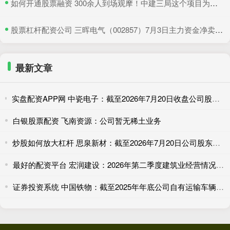
​如何开通股票融资 300余人到场观摩！中建三局这个项目为安全生产示范
​股票杠杆配资公司 三晖电气（002857）7月3日主力资金净卖出820.19万元
最新文章
实盘配资APP网 中瓷电子：截至2026年7月20日收盘公司股东总户数为42094户（已合并）
白银股票配资 飞南资源：公司暂无稀土业务
炒股如何放大杠杆 思泉新材：截至2026年7月20日公司股东户数为22037户
最好的配资平台 宏润建设：2026年第二季度建筑业经营情况简报
证券投资系统 中国铁物：截至2025年年底公司自有运输车辆近400台