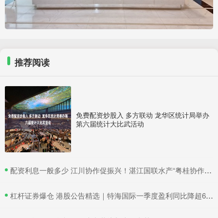
推荐阅读
免费配资炒股入 多方联动 龙华区统计局举办
第六届统计大比武活动
​配资利息一般多少 江川协作促振兴！湛江国联水产“粤桂协作帮扶车间”在吴川揭牌
​杠杆证券爆仓 港股公告精选｜特海国际一季度盈利同比降超6成 三一国际首季营收超66亿元