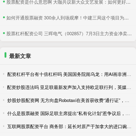
​股票配资是什么意思啊 大咖共议新大众文艺发展：如何更好地与时代同频共振
​如何开通股票融资 300余人到场观摩！中建三局这个项目为安全生产示范
​股票杠杆配资公司 三晖电气（002857）7月3日主力资金净卖出820.19万元
最新文章
配资杠杆平台有十倍杠杆吗 美国国务院闹乌龙：用AI画非洲地图，结果全标错了
配资炒股违法吗 亚足联最新发声加入支持欧足联行列，英媒：FIFA商业计划似乎已宣告“破产”
炒股炒股配资网 无方向盘Robotaxi在美首获收费“通行证”，为何率先过关的是亚马逊？
什么是股票融资 国际足联主席提出“私有化计划”惹争议后，欧足联威胁“全员抵制世界杯”
互联网股票配资平台 商务部：延长对原产于加拿大的进口豌豆淀粉反倾销调查期限