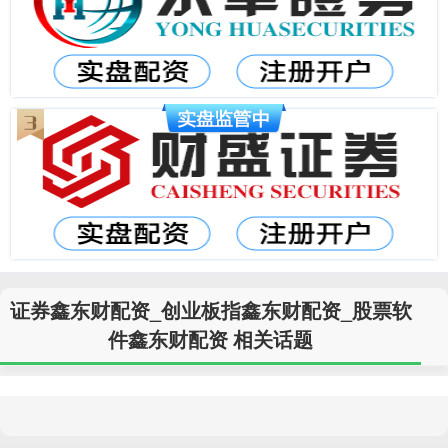
证券鑫东财配资_创业板指鑫东财配资_股票软
件鑫东财配资 相关话题