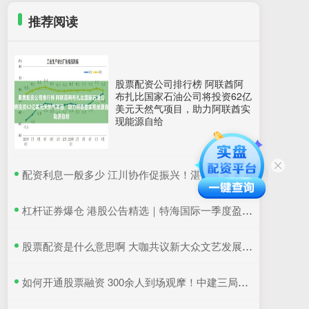
推荐阅读
股票配资公司排行榜 阿联酋阿
布扎比国家石油公司将投资62亿
美元天然气项目，助力阿联酋实
现能源自给
​配资利息一般多少 江川协作促振兴！湛江国联水产“粤桂协作帮扶车间”在吴川揭牌
​杠杆证券爆仓 港股公告精选｜特海国际一季度盈利同比降超6成 三一国际首季营收超66亿元
​股票配资是什么意思啊 大咖共议新大众文艺发展：如何更好地与时代同频共振
​如何开通股票融资 300余人到场观摩！中建三局这个项目为安全生产示范