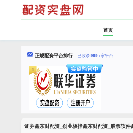
首页
正规配资平台排行
已收录
999
+家平台
证券鑫东财配资_创业板指鑫东财配资_股票软件