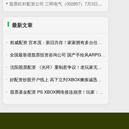
​股票杠杆配资公司 三晖电气（002857）7月3日主力资金净卖出820.19万元
最新文章
权威配资 宫本茂：新旧共存！家家拥有多台任天堂主机或成常态
全国最靠谱股票投资咨询公司 国产手绘风ARPG新游明日发售！外媒：潜力与缺陷并存
沈阳股票配资 《光环》重制惹争议！老玩家无感 新玩家才是目标
好配资炒股开户线上 高下立判!XBOX瘫痪诚恳复盘整改 PSN宕机至今无回应
股票基金配资 PS XBOX网络接连崩溃！玩家：数字版游戏是个灾难