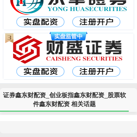
证券鑫东财配资_创业板指鑫东财配资_股票软
件鑫东财配资 相关话题