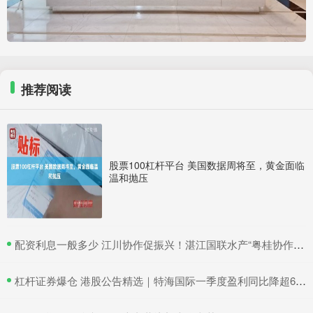
推荐阅读
股票100杠杆平台 美国数据周将至，黄金面临
温和抛压
​配资利息一般多少 江川协作促振兴！湛江国联水产“粤桂协作帮扶车间”在吴川揭牌
​杠杆证券爆仓 港股公告精选｜特海国际一季度盈利同比降超6成 三一国际首季营收超66亿元