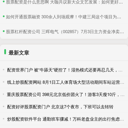
​股票配资是什么意思啊 大咖共议新大众文艺发展：如何更好地与时代同频共振
​如何开通股票融资 300余人到场观摩！中建三局这个项目为安全生产示范
​股票杠杆配资公司 三晖电气（002857）7月3日主力资金净卖出820.19万元
最新文章
配资世界门户 被“牛舔天”硬控了！湿热模式还要再忍几天，防暑必看
线上炒股配资网站 8月1日工人体育场大型活动期间车站运营措施调整
重庆股票配资公司 398元北京低价团火了！游客3天瘦10斤，网友吐槽二十年没变样
配资好评股票配资门户 北京这7个夜市，下班可以去转转
炒股配资软件平台 通勤班车骤减！万科老盘业主的出行焦虑待解……