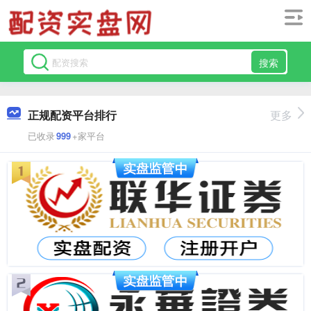
搜索
正规配资平台排行
更多
已收录
999
+家平台