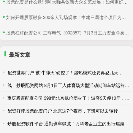
​股票配资是什么意思啊 大咖共议新大众文艺发展：如何更好地与时代同频共振
​如何开通股票融资 300余人到场观摩！中建三局这个项目为安全生产示范
​股票杠杆配资公司 三晖电气（002857）7月3日主力资金净卖出820.19万元
最新文章
配资世界门户 被“牛舔天”硬控了！湿热模式还要再忍几天，防暑必看
线上炒股配资网站 8月1日工人体育场大型活动期间车站运营措施调整
重庆股票配资公司 398元北京低价团火了！游客3天瘦10斤，网友吐槽二十年没变样
配资好评股票配资门户 北京这7个夜市，下班可以去转转
炒股配资软件平台 通勤班车骤减！万科老盘业主的出行焦虑待解……