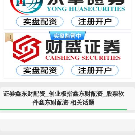
证券鑫东财配资_创业板指鑫东财配资_股票软
件鑫东财配资 相关话题