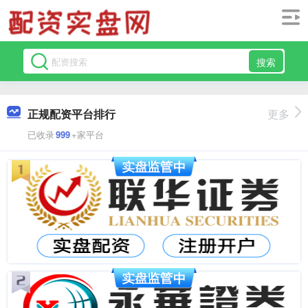
搜索
正规配资平台排行
更多
已收录
999
+家平台