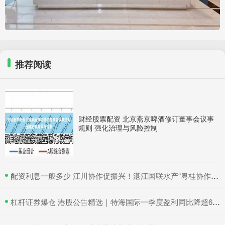
推荐阅读
财经股票配资 北京燕京啤酒修订董事会议事
规则 强化治理与风险控制
​配资利息一般多少 江川协作促振兴！湛江国联水产“粤桂协作帮扶车间”在吴川揭牌
​杠杆证券爆仓 港股公告精选｜特海国际一季度盈利同比降超6成 三一国际首季营收超66亿元