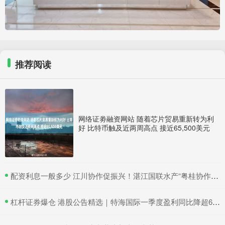
推荐阅读
网络证劵融资网站 随着芯片贸易重新转为利
好 比特币触及近两周高点 接近65,500美元
​配资利息一般多少 江川协作促振兴！湛江国联水产“粤桂协作帮扶车间”在吴川揭牌
​杠杆证券爆仓 港股公告精选｜特海国际一季度盈利同比降超6成 三一国际首季营收超66亿元