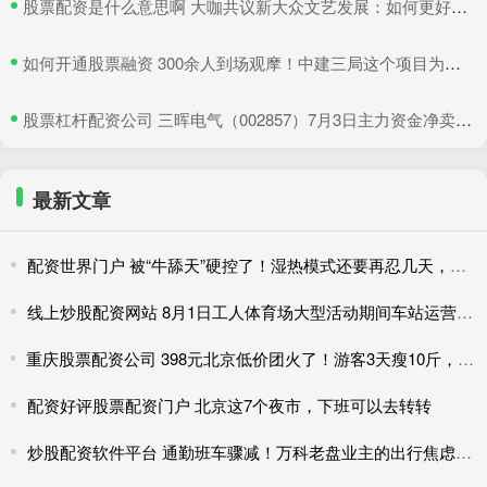
​股票配资是什么意思啊 大咖共议新大众文艺发展：如何更好地与时代同频共振
​如何开通股票融资 300余人到场观摩！中建三局这个项目为安全生产示范
​股票杠杆配资公司 三晖电气（002857）7月3日主力资金净卖出820.19万元
最新文章
配资世界门户 被“牛舔天”硬控了！湿热模式还要再忍几天，防暑必看
线上炒股配资网站 8月1日工人体育场大型活动期间车站运营措施调整
重庆股票配资公司 398元北京低价团火了！游客3天瘦10斤，网友吐槽二十年没变样
配资好评股票配资门户 北京这7个夜市，下班可以去转转
炒股配资软件平台 通勤班车骤减！万科老盘业主的出行焦虑待解……