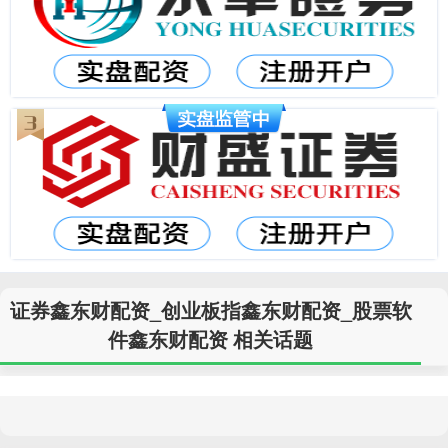
证券鑫东财配资_创业板指鑫东财配资_股票软
件鑫东财配资 相关话题