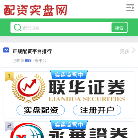
搜索
正规配资平台排行
更多
已收录
999
+家平台