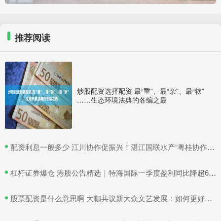
推荐阅读
炒股配资选择配资 最“重”、最“杂”、最“软”
……生态环境法典的各编之最
​配资利息一般多少 江川协作促振兴！湛江国联水产“粤桂协作帮扶车间”在吴川揭牌
​杠杆证券爆仓 港股公告精选｜特海国际一季度盈利同比降超6成 三一国际首季营收超66亿元
​股票配资是什么意思啊 大咖共议新大众文艺发展：如何更好地与时代同频共振