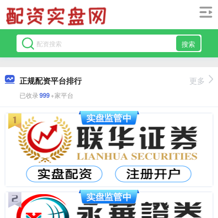
搜索
正规配资平台排行
更多
已收录
999
+家平台