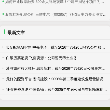
​如何开通股票融资 300余人到场观摩！中建三局这个项目为安全生产示范
​股票杠杆配资公司 三晖电气（002857）7月3日主力资金净卖出820.19万元
最新文章
实盘配资APP网 中瓷电子：截至2026年7月20日收盘公司股东总户数为42094户（已合并）
白银股票配资 飞南资源：公司暂无稀土业务
炒股如何放大杠杆 思泉新材：截至2026年7月20日公司股东户数为22037户
最好的配资平台 宏润建设：2026年第二季度建筑业经营情况简报
证券投资系统 中国铁物：截至2025年年底公司自有运输车辆近400台