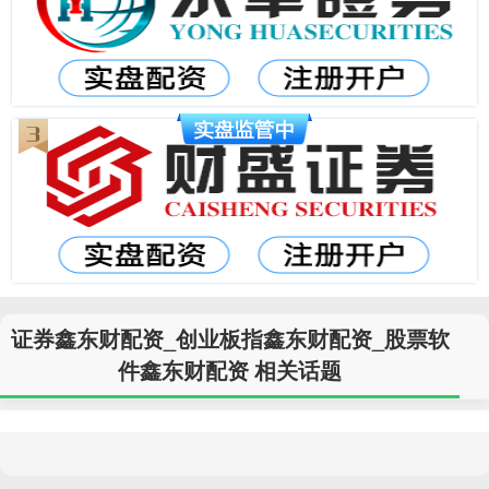
证券鑫东财配资_创业板指鑫东财配资_股票软
件鑫东财配资 相关话题