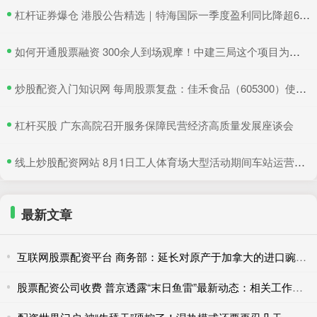
​杠杆证券爆仓 港股公告精选｜特海国际一季度盈利同比降超6成 三一国际首季营收超66亿元
​如何开通股票融资 300余人到场观摩！中建三局这个项目为安全生产示范
​炒股配资入门知识网 每周股票复盘：佳禾食品（605300）使用4.4亿闲置募资理财
​杠杆买股 广东高院召开服务保障民营经济高质量发展座谈会
​线上炒股配资网站 8月1日工人体育场大型活动期间车站运营措施调整
最新文章
互联网股票配资平台 商务部：延长对原产于加拿大的进口豌豆淀粉反倾销调查期限
股票配资公司收费 普京透露“末日鱼雷”最新动态：相关工作进入收尾阶段