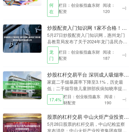
日，南都记者专访了广州天省实验学校理
何
栏目：创业板指鑫东财
阅读：
事长、华南理工大学政策研究院在岗教
在
配资
120
授、享受国务院....
炒股配资入门知识网 1家不合格！惠州龙门民办教培机构2024年检结果公布
5月27日炒股配资入门知识网，惠州龙门
县教育局发布了关于2024年龙门县民办非
学历教育培训机构年检结果的通报。通报
龙
栏目：创业板指鑫东财
阅读：
显示，在此次检查的龙门29家民办非学历
门
配资
187
教育培训....
炒股杠杆交易平台 深圳成人吸烟率17.4%低于全国，电子烟使用率翻倍引关注
家庭二手烟暴露率下降至3.1%，历史最
低；二手烟导致儿童肺部疾病知晓率提升
至81.5%，历史最高；15岁及以上人群电
栏目：创业板指鑫东
阅读：
17.4%
子烟现在使用率1.6%，较2023年增长1
财配资
190
倍....
股票的杠杆交易 中山火炬产业投资集团有限公司总经理邱凯城被查
5月28日股票的杠杆交易，中山纪检监察
发布消息：中山火炬产业投资集团有限公