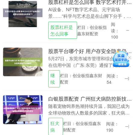
股票杠杆是怎么回事 数字艺术打开产业新想象？横琴这场博览会有答案了！
AI设备、NFT数字艺术品、元宇宙场
景……“科学与艺术总是在山脚下分手，最
后又在山顶相遇。”法国作家福楼拜如是
阅
股票杠杆是
栏目：创业板指
说。当下，科学技术与人文艺术正以前所
读：
怎么回事
鑫东财配资
未有的加速度交....
100
股票平台哪个好 用户存安全隐患仍继续供气等，东莞两家燃气公司被罚
5月27日，东莞市城市管理和综合执法局
在信用中国（广东·东莞）通报了两家燃气
公司被罚情况。其中，东莞市恒源液化石
继
栏目：创业板指鑫东财
阅读：
油气有限公司对存在安全隐患未消除的用
续
配资
54
户仍继续供气....
白银股票配资 广州狂犬病防控新技术研讨会召开 暴露后处置规范升级引关注
随着宠物饲养热潮持续升温，我国已成为
全球动物致伤人数最多的国家，狂犬病防
控形势严峻。2024年数据显示，我国狂犬
狂犬
栏目：创业板指鑫东
阅读：
病发病数同比激增29.8%白银股票配资，
病
财配资
190
死亡数增....