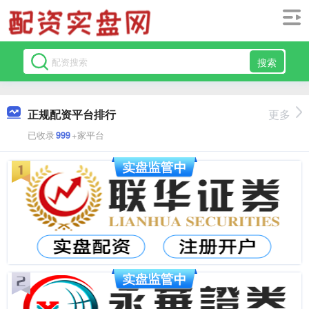
搜索
正规配资平台排行
更多
已收录
999
+家平台