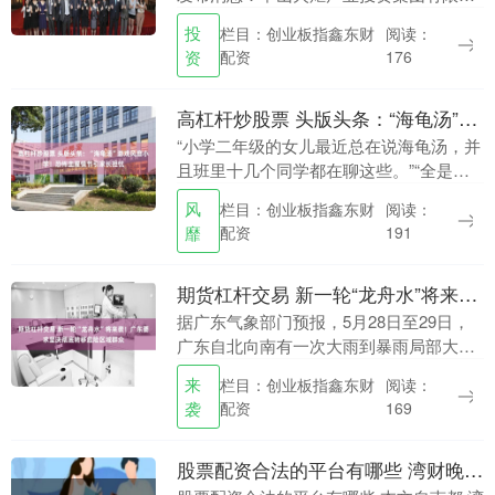
司总经理邱凯城涉嫌严重违纪违法，目前
投
栏目：创业板指鑫东财
阅读：
正接受中山市纪委监委纪律审查和监察调
资
配资
176
查。 公开资料....
高杠杆炒股票 头版头条：“海龟汤”游戏风靡小学！恐怖血腥情节引家长担忧
“小学二年级的女儿最近总在说海龟汤，并
且班里十几个同学都在聊这些。”“全是各
种杀人故事，看完后很后怕。”近日，有不
风
栏目：创业板指鑫东财
阅读：
少市民反映，自己正在读小学孩子所在的
靡
配资
191
班级，突然....
期货杠杆交易 新一轮“龙舟水”将来袭！广东要求坚决彻底转移危险区域群众
据广东气象部门预报，5月28日至29日，
广东自北向南有一次大雨到暴雨局部大暴
雨过程。27日，省防汛防旱防风总指挥部
来
栏目：创业板指鑫东财
阅读：
（以下简称“省防总”）召开视频会议期货
袭
配资
169
杠杆交易....
股票配资合法的平台有哪些 湾财晚报｜ 发生爆炸的山东友道化学曾为全国安全生产示范基地；公务接待明确不上酒，酒企“很淡定”；UU跑腿否认劝退中暑员工