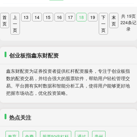
共
19
页
首
上
13
14
15
16
17
18
19
下
末
224
条记
页
一
一
页
录
页
页
创业板指鑫东财配资
鑫东财配资为证券投资者提供杠杆配资服务，专注于创业板指
数的配资交易，并结合强大的股票软件，帮助用户轻松管理交
易。平台拥有实时数据和智能分析工具，使得用户能够更好地
把握市场动态，优化投资策略。
热点关注
教育
免费
股票50倍杠杆
通过
贵州