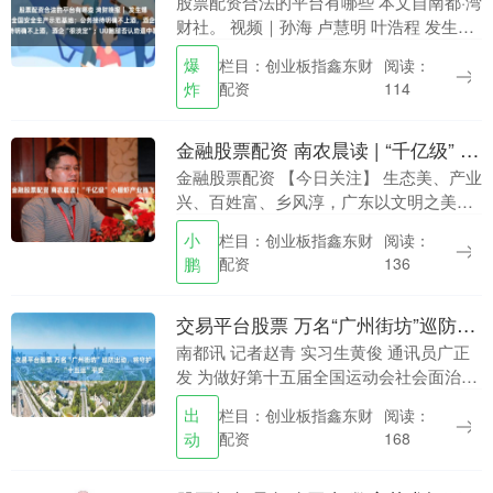
股票配资合法的平台有哪些 本文自南都·湾
财社。 视频｜孙海 卢慧明 叶浩程 发生爆
炸的山东友道化学：曾称将建成本质安全
爆
栏目：创业板指鑫东财
阅读：
生产的示范基地 5月27日11时57分左右....
炸
配资
114
金融股票配资 南农晨读 | “千亿级” 小棚虾产业腾飞
金融股票配资 【今日关注】 生态美、产业
兴、百姓富、乡风淳，广东以文明之美塑
乡村之魂 突破传统宣讲模式，茂名根子镇
小
栏目：创业板指鑫东财
阅读：
开设“柏桥讲堂”，用小讲堂讲活大思想；
鹏
配资
136
围屋变“....
交易平台股票 万名“广州街坊”巡防出动，将守护“十五运”平安
南都讯 记者赵青 实习生黄俊 通讯员广正
发 为做好第十五届全国运动会社会面治安
防控交易平台股票，5月27日，广州市委
出
栏目：创业板指鑫东财
阅读：
平安办联合广州市见义勇为基金会和白云
动
配资
168
区委平安....